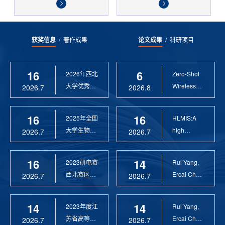
获奖信息
/
著作成果
论文成果
/
科研项目
16
6
2026年西北
Zero-Shot
大学优秀硕
Wireless
2026.7
2026.8
士论文指导
Sensor
教 ...
Anomaly...
16
16
2025年全国
HLMIS:A
大学生物联
high
2026.7
2026.7
网设计竞赛
Resolution
优 ...
Large Fie...
16
14
2023研电赛
Rui Yang,
西北赛区优
Ercai Chen
2026.7
2026.7
秀指导教师
and
Xiaoyao ...
14
14
2023年度江
Rui Yang,
苏省高等学
Ercai Chen
2026.7
2026.7