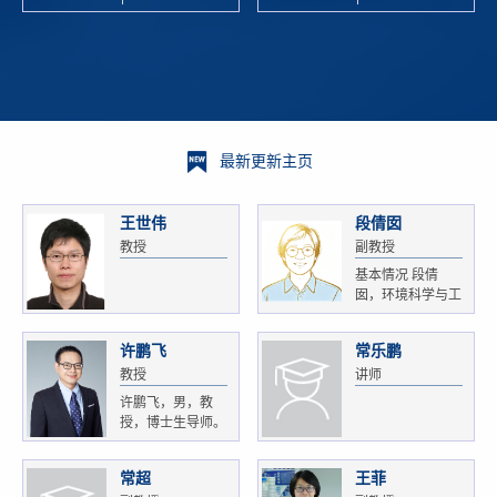
校科学技术
and
研 ...
Xiaoyao ...
最新更新主页
王世伟
段倩囡
教授
副教授
基本情况 段倩
囡，环境科学与工
程...
许鹏飞
常乐鹏
教授
讲师
许鹏飞，男，教
授，博士生导师。
获...
常超
王菲