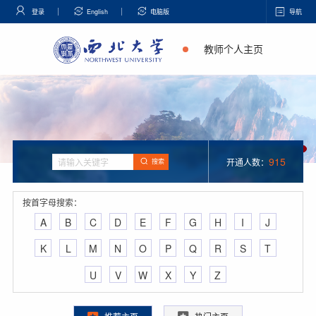
登录
English
电脑版
导航
教师个人主页
915
开通人数：
搜索
按首字母搜索：
A
B
C
D
E
F
G
H
I
J
K
L
M
N
O
P
Q
R
S
T
U
V
W
X
Y
Z