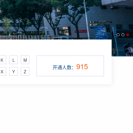
K
L
M
915
开通人数：
X
Y
Z