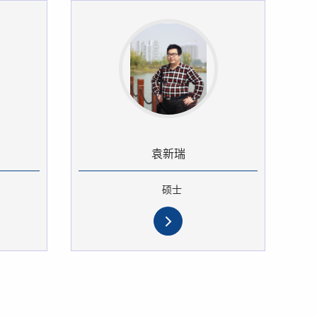
袁新瑞
硕士