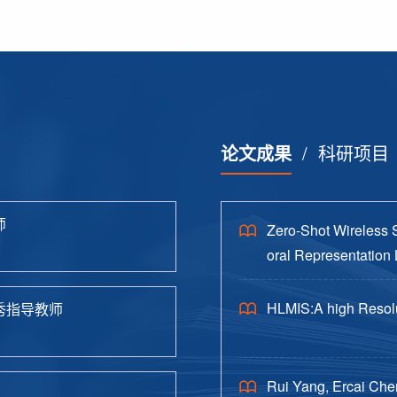
论文成果
/
科研项目
师
Zero-Shot Wireless 
oral Representation 
HLMIS:A high Resolu
秀指导教师
Rui Yang, Ercai Che