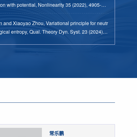
n with potential, Nonlinearity 35 (2022), 4905-49
 and Xiaoyao Zhou, Variational principle for neutr
ical entropy, Qual. Theory Dyn. Syst. 23 (2024), n
15 pp.
常乐鹏