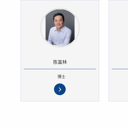
陈富林
博士