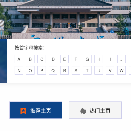
按首字母搜索：
A
B
C
D
E
F
G
H
I
J
N
O
P
Q
R
S
T
U
V
W
推荐主页
热门主页