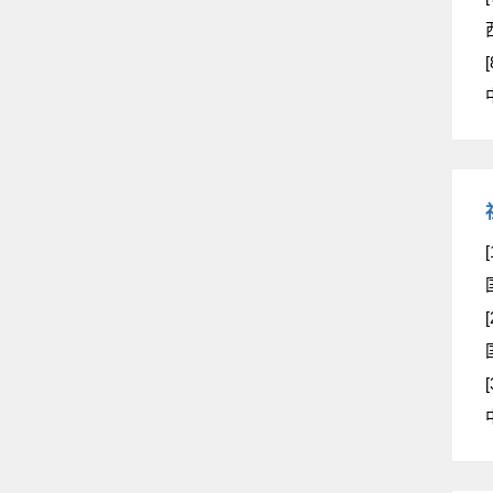
[
[
[
[