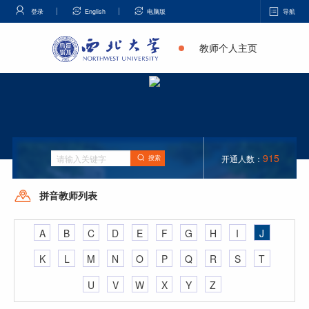
登录
English
电脑版
导航
教师个人主页
915
开通人数：
搜索
拼音教师列表
A
B
C
D
E
F
G
H
I
J
K
L
M
N
O
P
Q
R
S
T
U
V
W
X
Y
Z