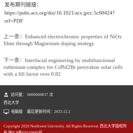
发布期刊链接：
https://pubs.acs.org/doi/10.1021/acs.jpcc.5c00424?
ref=PDF
上一条：
Enhanced electrochromic properties of NiOx
films through Magnesium doping strategy
下一条：
Interfacial engineering by multifunctional
ruthenium complex for CsPbI2Br perovskite solar cells
with a fill factor over 0.82
访问量：
0000060837
次
西北大学
电脑版
最后更新时间：
2025
.
12
.
2
Copyright 2020 Northwest University. All Rights Reserved. 西北大学版权所
有 陕ICP备05010980号