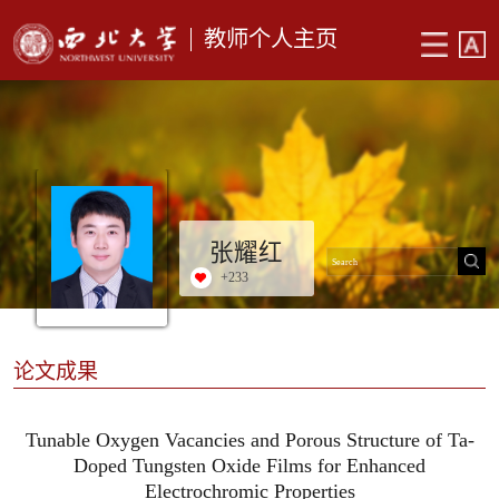
教师个人主页
张耀红
+
233
论文成果
Tunable Oxygen Vacancies and Porous Structure of Ta-
Doped Tungsten Oxide Films for Enhanced
Electrochromic Properties