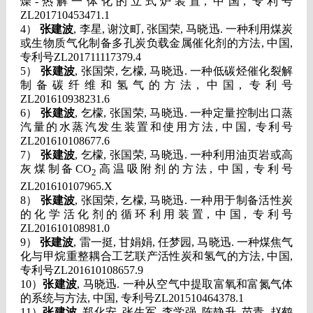
燥
-
热解一体化的立式炉装置
,
中国
,
专利号
ZL201710453471.1
4）
张建波
,
李星
,
谢汶町
,
张国荣
,
马晓迅
.
一种利用煤炭
或生物质气化制备多孔炭负载金属催化剂的方法
,
中国
,
专利号
ZL201711117379.4
5）
张建波
,
张国荣
,
乞檬
,
马晓迅
.
一种低碳烃催化裂解
制备碳纤维和氢气的方法
,
中国
,
专利号
ZL201610938231.6
6）
张建波
,
乞檬
,
张国荣
,
马晓迅
.
一种定量控制出口蒸
汽量的水蒸汽发生装置和使用方法
,
中国
,
专利号
ZL201610108677.6
7）
张建波
,
乞檬
,
张国荣
,
马晓迅
.
一种利用油页岩或高
灰煤制备
CO
高温吸附剂的方法
,
中国
,
专利号
2
ZL201610107965.X
8）
张建波
,
张国荣
,
乞檬
,
马晓迅
.
一种用于制备活性炭
的化学活化剂的循环利用装置
,
中国
,
专利号
ZL201610108981.0
9）
张建波
,
雷一挺
,
甘娟娟
,
任梦园
,
马晓迅
.
一种煤焦气
化与甲烷重整耦合工艺联产活性炭和氢气的方法
,
中国
,
专利号
ZL201610108657.9
10）
张建波
,
马晓迅
.
一种从空气中提取富氧和富氮气体
的系统与方法
,
中国
,
专利号
ZL201510464378.1
11）
张建波
,
郑化安
,
张生军
,
李学强
,
陈静升
,
苗青
,
赵鹤