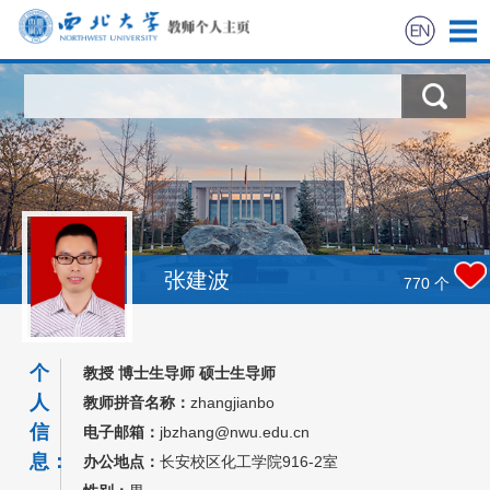
首页
科学研究
教学研究
获奖信息
张建波
770
个
招生信息
个
教授 博士生导师 硕士生导师
学生信息
人
教师拼音名称：
zhangjianbo
信
电子邮箱：
jbzhang@nwu.edu.cn
我的相册
息：
办公地点：
长安校区化工学院916-2室