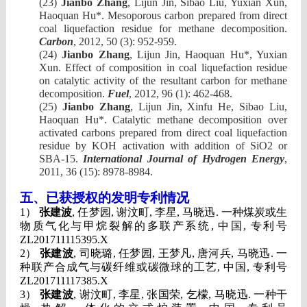
(23)
Jianbo Zhang
, Lijun Jin, Sibao Liu, Yuxian Xun,
Haoquan Hu*. Mesoporous carbon prepared from direct
coal liquefaction residue for methane decomposition.
Carbon
, 2012, 50 (3): 952-959.
(24)
Jianbo Zhang
, Lijun Jin, Haoquan Hu*, Yuxian
Xun. Effect of composition in coal liquefaction residue
on catalytic activity of the resultant carbon for methane
decomposition.
Fuel
, 2012, 96 (1): 462-468.
(25)
Jianbo Zhang
, Lijun Jin, Xinfu He, Sibao Liu,
Haoquan Hu*. Catalytic methane decomposition over
activated carbons prepared from direct coal liquefaction
residue by KOH activation with addition of SiO2 or
SBA-15.
International Journal of Hydrogen Energy
,
2011, 36 (15): 8978-8984.
五、已获授权的发明专利情况
1）
张建波
, 任梦园, 谢汶町, 李星, 马晓迅. 一种煤炭或生
物质气化与甲烷裂解的多联产系统, 中国, 专利号
ZL201711115395.X
2）
张建波
,
司晓璐
,
任梦园
,
王梦凡
,
唐河兵
,
马晓迅
.
一
种联产合成气与碳纤维或碳微球的工艺
,
中国
,
专利号
ZL201711117385.X
3）
张建波
,
谢汶町
,
李星
,
张国荣
,
乞檬
,
马晓迅
.
一种干