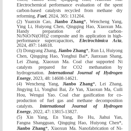
Electrochemical performance evaluation of
the spent
carbon-based catalysts recycled from methane
dry
reforming,
Fuel
, 2024, 365: 131204.
(2)
Yuanxin Cao,
Jianbo Zhang
*, Wencheng Yang,
Ying Li, Huiyong Chen, Qingqing Hao, Xiaoxun Ma.
Handy preparation of a carbon-
Ni/NiO/Ni(OH)2 composite and its application in high-
performance supercapacitors,
Electrochimica Acta
,
2024, 497: 144618.
(3)
Dongyang Zhang,
Jianbo Zhang
*
,
Run Li, Huiyong
Chen, Qingqing Hao, Yonghui Bai*, Jianxuan Shang,
Lei Zhang, Xiaoxun Ma
.
Coal char supported Ni
catalysts prepared for CO2 methanation by
hydrogenation.
International Journal of Hydrogen
Energy
,
20
23, 48: 14608-14621.
(4)
Wencheng Yang,
Jianbo Zhang
*
,
Lei Zhang,
Jingying
Li,
Yonghui Bai,
Ze Yan,
Xiaoxun Ma,
Cuili
Hou
,
Wengui
Yao.
Coal char gasification for co-
production of fuel gas and methane decomposition
catalysts.
International Journal of Hydrogen
Energy
,
20
22, 47: 13815-13827.
(5)
Xin Yang, En Yang, Bo Hu, Jiahui Yan,
Fangna
Shangguan, Qingqing Hao, Huiyong Chen*,
Jianbo Zhang
*, Xiaoxun Ma.
Nanofabrication of
Ni-