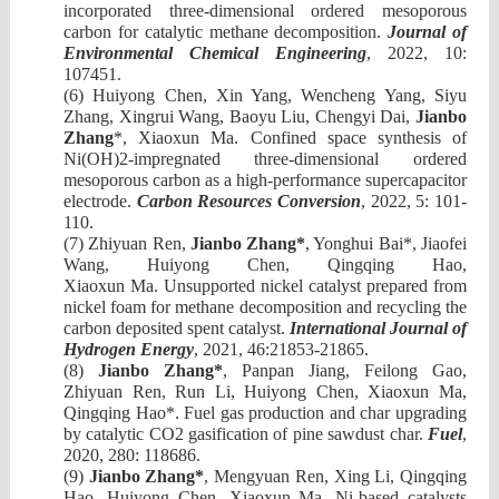
incorporated three-dimensional ordered mesoporous
carbon for catalytic
methane decomposition
.
Journal of
Environmental Chemical Engineering
,
20
22, 10:
107451
.
(6)
Huiyong Chen, Xin Yang, Wencheng Yang, Siyu
Zhang, Xingrui Wang, Baoyu Liu, Chengyi Dai,
Jianbo
Zhang
*
, Xiaoxun Ma
.
Confined space synthesis of
Ni(OH)2-impregnated three-dimensional ordered
mesoporous carbon as a high-performance supercapacitor
electrode
.
Carbon Resources Conversion
, 2022, 5: 101-
110.
(7)
Zhiyuan Ren,
Jianbo Zhang
*
,
Yonghui Bai*, Jiaofei
Wang, Huiyong Chen, Qingqing Hao,
X
iaoxun
Ma
.
Unsupported nickel catalyst prepared from
nickel foam for methane decomposition and recycling the
carbon deposited spent catalyst
.
International Journal of
Hydrogen Energy
,
20
21, 46:21853-21865
.
(8)
Jianbo Zhang
*
,
Panpan Jiang, Feilong Gao,
Zhiyuan Ren, Run Li, Huiyong Chen,
X
iaoxun
Ma
,
Qingqing Hao*.
Fuel gas production and char upgrading
by catalytic CO2 gasification of pine sawdust char.
Fuel
,
20
20, 280:
11
8686
.
(9)
Jianbo Zhang
*
,
Mengyuan Ren, Xing Li, Qingqing
Hao
,
Huiyong Chen,
X
iaoxun
Ma. Ni-based catalysts