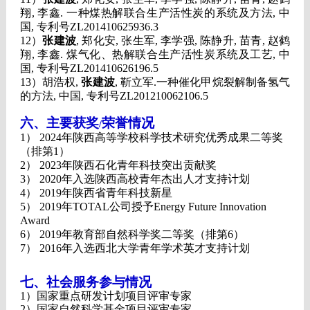
翔
,
李鑫
.
一种煤热解联合生产活性炭的系统及方法
,
中
国
,
专利号
ZL201410625936.3
12）
张建波
,
郑化安
,
张生军
,
李学强
,
陈静升
,
苗青
,
赵鹤
翔
,
李鑫
.
煤气化、热解联合生产活性炭系统及工艺
,
中
国
,
专利号
ZL201410626196.5
13）
胡浩权
,
张建波
,
靳立军
.
一种催化甲烷裂解制备氢气
的方法
,
中国
,
专利号
ZL201210062106.5
六、主要获奖
荣誉情况
/
1）
2024
年陕西高等
学校科学技术研究优秀成果二等奖
（排第
1
）
2）
2023
年陕西石化青年科技突出贡献奖
3）
2020
年入选陕西高校青年杰出人才支持计划
4）
2019
年陕西省青年科技新星
5）
2019
年
TOTAL
公司授予
Energy Future Innovation
Award
6）
2019
年教育部自然科学奖二等奖（排第
6
）
7）
2016
年入选西北大学青年学术英才支持计划
七、社会服务参与情况
1）
国家重点研发计划项目评审专家
2）
国家自然科学基金项目评审专家