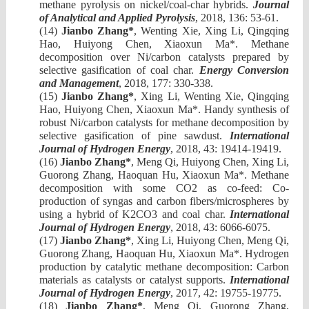
methane pyrolysis on nickel/coal-char hybrids
.
Journal
of Analytical and Applied Pyrolysis
, 2018, 136: 53-61.
(14)
Jianbo Zhang
*
,
Wenting Xie, Xing Li, Qingqing
Hao
,
Huiyong Chen,
X
iaoxun
Ma
*
. Methane
decomposition over Ni/carbon catalysts prepared by
selective
gasification of coal char.
Energy Conversion
and Management
,
201
8, 177: 330-338
.
(15)
Jianbo Zhang
*
,
Xing Li, Wenting Xie, Qingqing
Hao
,
Huiyong Chen,
X
iaoxun
Ma
*
. Handy synthesis of
robust Ni/carbon catalysts for methane decomposition by
selective gasification of pine sawdust.
International
Journal of Hydrogen Energy
,
201
8, 43: 19414-19419
.
(16)
Jianbo Zhang
*
, M
eng Qi
,
Huiyong Chen, Xing Li,
G
uorong
Zhang, H
aoquan
H
u
, X
iaoxun
Ma
*
. Methane
decomposition with some CO2 as co-feed: Co-
production of syngas and carbon fibers/microspheres by
using a hybrid of K2CO3 and coal char.
International
Journal of Hydrogen Energy
,
201
8, 43: 6066-6075
.
(17)
Jianbo Zhang
*
,
Xing Li, Huiyong Chen,
M
eng Qi
,
G
uorong
Zhang, H
aoquan
H
u
, X
iaoxun
Ma
*
. Hydrogen
production by catalytic methane decomposition:
C
arbon
materials as catalysts or catalyst supports.
International
Journal of Hydrogen Energy
,
2017
,
42:
1
9755
-
19775
.
(18)
Jianbo Zhang
*
, M
eng Qi
, G
uorong
Zhang,