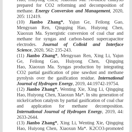
prepared for CO2 reforming and decomposition of
methane.
Energy Conversion and Management
,
20
20,
205:
112419.
(10)
Jianbo Zhang
*
,
Yajun Ge, Feilong Gao,
Mengyuan Ren, Qingqing Hao
,
Huiyong Chen,
X
iaoxun
Ma. Synergistic conversion of coal char and
methane for syngas and carbon-based supercapacitor
electrodes.
Journal of Colloid and Interface
Science
,
20
20, 562: 235-243
.
(11)
Jianbo Zhang
*
,
Mengyuan Ren, Xing Li, Yajun
Ge, Feilong Gao, Huiyong Chen, Qingqing
Hao
,
X
iaoxun
Ma. Syngas production by integrating
CO2 partial gasification of pine sawdust and methane
pyrolysis over the gasification residue.
International
Journal of Hydrogen Energy
,
201
9, 44:19742-19754
.
(12)
Jianbo Zhang
*
,
Wenting Xie, Xing Li, Qingqing
Hao
,
Huiyong Chen,
X
iaoxun
Ma
*
. In situ generation of
nickel/carbon catalysts by partial gasification of coal char
and application for methane decomposition.
International Journal of Hydrogen Energy
,
201
9, 44:
2633-2644
.
(13)
Jianbo Zhang
*
,
Xing Li, Wenting Xie, Qingqing
Hao
,
Huiyong Chen,
X
iaoxun
Ma
*
.
K2CO3-promoted