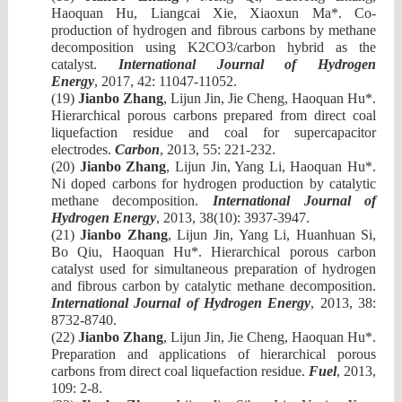
H
aoquan
H
u
, L
iangcai
Xie, X
iaoxun
Ma
*
. Co-
production of hydrogen and fibrous carbons by methane
decomposition using K2CO3/carbon hybrid as the
catalyst.
International Journal of Hydrogen
Energy
,
2017
,
42:
110
4
7-
1105
2.
(19)
Jianbo Zhang
, Lijun Jin, Jie Cheng, Haoquan Hu*.
Hierarchical porous carbons prepared from direct coal
liquefaction residue and coal for supercapacitor
electrodes.
Carbon
, 2013, 55: 221-232.
(20)
Jianbo Zhang
, Lijun Jin, Yang Li, Haoquan Hu*.
Ni doped carbons for hydrogen production by catalytic
methane decomposition.
International Journal of
Hydrogen Energy
, 2013, 38(10): 3937-3947.
(21)
Jianbo Zhang
, Lijun Jin, Yang Li, Huanhuan Si,
Bo Qiu, Haoquan Hu*. Hierarchical porous carbon
catalyst used for simultaneous preparation of hydrogen
and fibrous carbon by catalytic methane decomposition.
International Journal of Hydrogen Energy
, 2013, 38:
8732-8740.
(22)
Jianbo Zhang
, Lijun Jin, Jie Cheng, Haoquan Hu*.
Preparation and applications of hierarchical porous
carbons from direct coal liquefaction residue.
Fuel
, 2013,
109: 2-8.