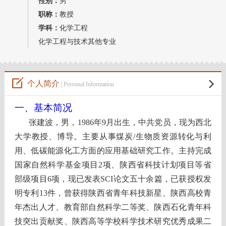
性别：
男
教师博客
职称：
教授
学科：
化学工程
化学工程与技术其他专业
个人简介
| Personal Information
一、基本简况
张建波，男，
1986
年
9
月出生，中共党员，现为西北
大学教授、博导。主要从事煤炭
/
生物质资源转化与利
用、低碳能源化工方面的应用基础研究工作。主持完成
国家自然科学基金项目
2
项、陕西省科技计划项目等省
部级项目
6
项，现已发表
SCI
论文五十余篇，已获授权发
明专利
13
件，曾获得陕西省青年科
技新
星、陕西高校青
年杰出人才、教育部自然科学二等奖、陕西石化青年科
技突出贡献奖、陕西高等学校科学技术研究优秀成果二