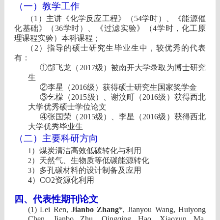
（一）教学工作
（
1
）主讲《化学反应工程》（
54
学时）、《能源催
化基础》（
36
学时）、《过滤实验》（
4
学时，化工原
理课程实验）本科课程；
（
2
）指导的硕士研究生毕业生中，较优秀的代表
有
：
①郜飞龙（
2017
级）被南开大学录取为博士研究
生
②李星（
2016
级）获得硕士研究生国家奖学金
③乞檬（
2015
级）、谢汶町（
2016
级）获得西北
大学优秀硕士学位论文
④张国荣（
2015
级）、李星（
2016
级）获得西北
大学优秀毕业生
（二）主要科研方向
）煤炭清洁高效低碳转化与利用
1
）天然气、生物质等低碳能源转化
2
）多孔碳材料的设计制备及应用
3
4）
CO2
资源化利用
四、代表性期刊论文
(1)
Lei Ren
,
Jianbo Zhang
*
, Jian
you Wang
, Huiyong
Chen,
Jianbo Zhu,
Qingqing Hao, Xiaoxun Ma
.