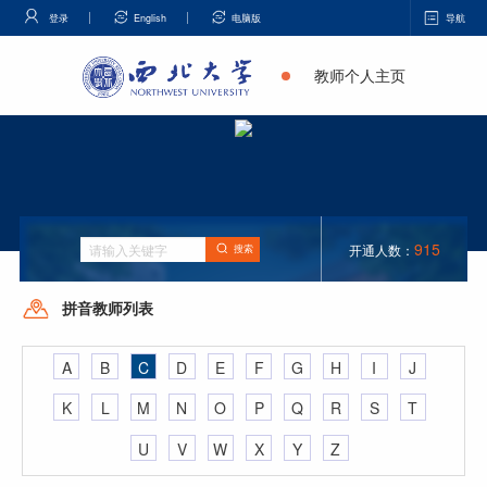
登录
English
电脑版
导航
教师个人主页
915
开通人数：
搜索
拼音教师列表
A
B
C
D
E
F
G
H
I
J
K
L
M
N
O
P
Q
R
S
T
U
V
W
X
Y
Z