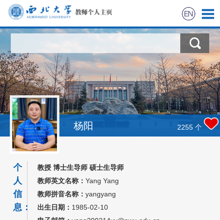
首页
科学研究
教学研究
获奖信息
杨阳
2255
个
招生信息
个
教授 博士生导师 硕士生导师
学生信息
人
教师英文名称：
Yang Yang
信
教师拼音名称：
yangyang
我的相册
息：
出生日期：
1985-02-10