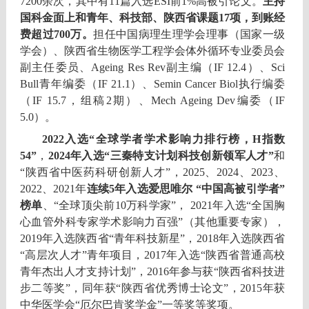
7200
余次，其中有
11
篇入选
ESI
前
1%
高被引论文。
主持
国科金面上和青年、科技部、陕西省课题
17
项，到账经
费超过
700
万。
担任中国病理生理学会理事（国家一级
学会）、陕西省生物医学工程学会体外循环专业委员会
副主任委员、Ageing Res Rev副主编（IF 12.4）、Sci
Bull青年编委
（IF 21.1）
、
Semin Cancer Biol执行编委
（IF 15.7，组稿2期）、Mech Ageing Dev编委（IF
5.0）。
2022
入选
“
全球学者学术影响力排行榜，
H
指数
54
”
，
2024
年入选“三秦特支计划科技创新领军人才”
和
“陕西省中医药科研创新人才”，
2025、20
24、20
23
、
2022
、
2021
年
连续5年入选
爱思唯尔
“
中国高被引学者
”
榜单
、
“
全球顶尖前
10
万科学家
”
，
2021
年入选
“
全国胸
心血管外科专家学术影响力百强
”
（其他重要专家），
2019
年入选陕西省
“
青年科技新星
”
，
2018
年入选陕西省
“
高层次人才
”
青年项目，
2017
年入选
“
陕西省普通高校
青年杰出人才支持计划
”
，
2016
年参与获
“
陕西省科技进
步二等奖
”
，同年获
“
陕西省优秀博士论文
”
，
2015
年获
中华医学会
“
厄尔巴肯奖学金
”
一等奖等奖项。