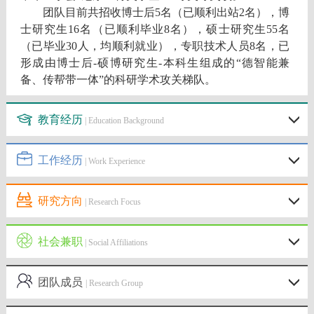
团队目前共招收博士后
5
名（已顺利出站2名），博
士研究生1
6
名（已顺利毕业8名），硕士研究生
55
名
（已毕业30人，均顺利就业），专职技术人员
8
名，已
形成由博士后
-
硕博研究生
-
本科生组成的
“
德智能兼
备、传帮带一体
”
的科研学术攻关梯队。
教育经历
| Education Background
工作经历
| Work Experience
研究方向
| Research Focus
社会兼职
| Social Affiliations
团队成员
| Research Group