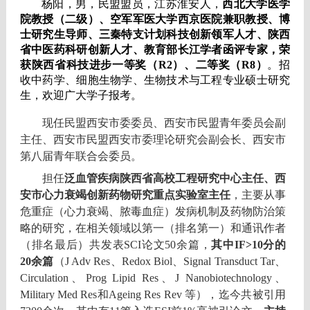
杨阳，男，民盟盟员，江苏淮安人，
西北大学医学
院教授（二级）、空军军医大学西京医院兼职教授、博
士研究生导师、三秦特支计划科技创新领军人才、陕西
省中医药科研创新人才、教育部长江学者函评专家，荣
获陕西省科技进步一等奖（R2）、二等奖（R8）
。招
收
中药学、细胞生物学、生物技术与工程专业硕士研究
生，欢迎广大学子报考。
现任民盟西安市委委员、西安市民盟青年委员会副
主任、西安市民盟西安市委理论研究会副会长、西安市
第八届青年联合会委员。
担任
泛血管疾病陕西省高校工程研究中心主任、西
安市心力衰竭创新药物研究重点实验室主任
，主要从事
危重症（心力衰竭、脓毒血症）发病机制及药物防治策
略的研究，在相关领域以第一（排名第一）和通讯作者
（排名最后）共发表
SCI
论文
50
余篇，
其中
IF>10
分的
20
余篇
（
J Adv Res
、
Redox Biol、
Signal Transduct Tar
、
Circulation
、
Prog Lipid Res
、
J Nanobiotechnology
、
Military Med Res
和
Ageing Res Rev
等），迄今共被引用