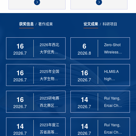
获奖信息
/
著作成果
论文成果
/
科研项目
16
6
2026年西北
Zero-Shot
大学优秀硕
Wireless
2026.7
2026.8
士论文指导
Sensor
教 ...
Anomaly...
16
16
2025年全国
HLMIS:A
大学生物联
high
2026.7
2026.7
网设计竞赛
Resolution
优 ...
Large Fie...
16
14
2023研电赛
Rui Yang,
西北赛区优
Ercai Chen
2026.7
2026.7
秀指导教师
and
Xiaoyao ...
14
14
2023年度江
Rui Yang,
苏省高等学
Ercai Chen
2026.7
2026.7