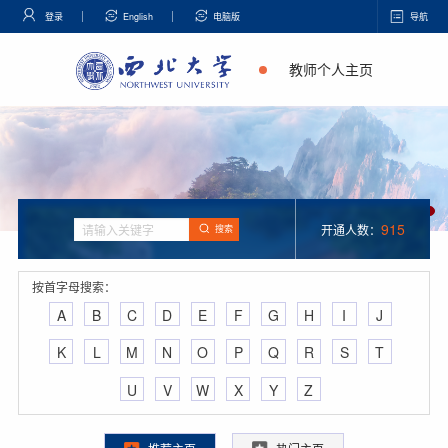
登录
English
电脑版
导航
教师个人主页
915
开通人数：
搜索
按首字母搜索：
A
B
C
D
E
F
G
H
I
J
K
L
M
N
O
P
Q
R
S
T
U
V
W
X
Y
Z