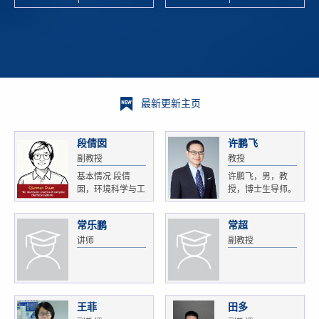
校科学技术
and
研 ...
Xiaoyao ...
最新更新主页
段倩囡
许鹏飞
副教授
教授
基本情况 段倩
许鹏飞，男，教
囡，环境科学与工
授，博士生导师。
程...
获...
常乐鹏
常超
讲师
副教授
王菲
田多