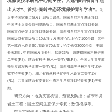
境修复技术研究中心副主任。入选“陕西省青年杰
出人才”、首批“秦岭生态环境保护青年学者”。
先
后主持
国家重点研发计划项目课题、
国家自然科学基金项目、
中国博士后基金特别资助项目、国家自然基金重点项目专题、
国家重点研发计划项目课题专题、陕西省自然科学重点项目等
国家级或省部级项目10余项；发表核心以上论文100余篇，其中
第一或通讯作者SCI/EI论文70余篇，论文他引3000余次；主编
专著2部，申授国家发明专利、软著23项；曾获得国家科技进步
二等奖(R8)、陕西省科学 技术一等奖(
R5,
R8)、全国大学青年教
师地质课程教学比赛一等奖(R1)、陕西省高等学校科学技术研
究奖特等奖(R4)、湖北省自然科学优秀学术论文二等奖1次
(R1)、共青团陕西省委秦岭生态科学考察项目特别奖(R1)等奖
。
励
研究方向：地质灾害机理、预警及防控；城市环境
岩土工程；国土空间生态保护修复；数值模拟等。
院系官网链接：
西北大学地质学系