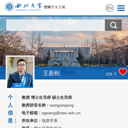
首页
科学研究
教学研究
获奖信息
王新刚
109
个
招生信息
个
教授 博士生导师 硕士生导师
学生信息
人
教师拼音名称：
wangxingang
信
电子邮箱：
xgwang@nwu.edu.cn
我的相册
息：
所在单位：
地质学系