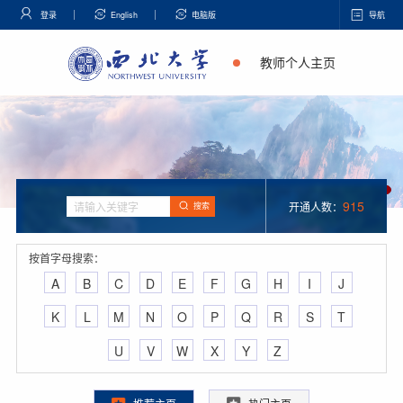
登录
English
电脑版
导航
教师个人主页
915
开通人数：
搜索
按首字母搜索：
A
B
C
D
E
F
G
H
I
J
K
L
M
N
O
P
Q
R
S
T
U
V
W
X
Y
Z