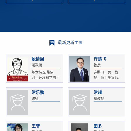
校科学技术
and
研 ...
Xiaoyao ...
最新更新主页
段倩囡
许鹏飞
副教授
教授
基本情况 段倩
许鹏飞，男，教
囡，环境科学与工
授，博士生导师。
程...
获...
常乐鹏
常超
讲师
副教授
王菲
田多