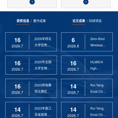
获奖信息
/
著作成果
论文成果
/
科研项目
16
6
2026年西北
Zero-Shot
大学优秀硕
Wireless
2026.7
2026.8
士论文指导
Sensor
教 ...
Anomaly...
16
16
2025年全国
HLMIS:A
大学生物联
high
2026.7
2026.7
网设计竞赛
Resolution
优 ...
Large Fie...
16
14
2023研电赛
Rui Yang,
西北赛区优
Ercai Chen
2026.7
2026.7
秀指导教师
and
Xiaoyao ...
14
14
2023年度江
Rui Yang,
苏省高等学
Ercai Chen
2026.7
2026.7