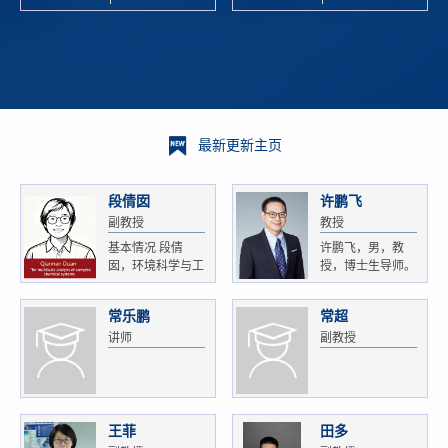
校科学技术
and
研 ...
Xiaoyao ...
最新更新主页
段倩囡
许鹏飞
副教授
教授
基本情况 段倩
许鹏飞，男，教
囡，环境科学与工
授，博士生导师。
程...
获...
常乐鹏
常超
讲师
副教授
王菲
田多