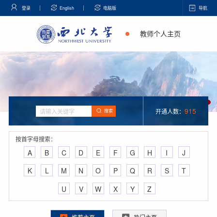
登录
English
电脑版
导航
教师个人主页
915
开通人数：
搜索
按首字母搜索：
A
B
C
D
E
F
G
H
I
J
K
L
M
N
O
P
Q
R
S
T
U
V
W
X
Y
Z