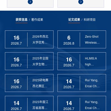
获奖信息
/
著作成果
论文成果
/
科研项目
16
6
2026年西北
Zero-Shot
大学优秀硕
Wireless
2026.7
2026.8
士论文指导
Sensor
教 ...
Anomaly...
16
16
2025年全国
HLMIS:A
大学生物联
high
2026.7
2026.7
网设计竞赛
Resolution
优 ...
Large Fie...
16
14
2023研电赛
Rui Yang,
西北赛区优
Ercai Chen
2026.7
2026.7
秀指导教师
and
Xiaoyao ...
14
14
2023年度江
Rui Yang,
苏省高等学
Ercai Chen
2026.7
2026.7