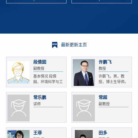
校科学技术
and
研 ...
Xiaoyao ...
最新更新主页
段倩囡
许鹏飞
副教授
教授
基本情况 段倩
许鹏飞，男，教
囡，环境科学与工
授，博士生导师。
程...
获...
常乐鹏
常超
讲师
副教授
王菲
田多