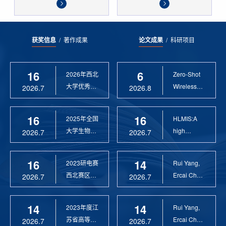
获奖信息
/
著作成果
论文成果
/
科研项目
16
6
2026年西北
Zero-Shot
大学优秀硕
Wireless
2026.7
2026.8
士论文指导
Sensor
教 ...
Anomaly...
16
16
2025年全国
HLMIS:A
大学生物联
high
2026.7
2026.7
网设计竞赛
Resolution
优 ...
Large Fie...
16
14
2023研电赛
Rui Yang,
西北赛区优
Ercai Chen
2026.7
2026.7
秀指导教师
and
Xiaoyao ...
14
14
2023年度江
Rui Yang,
苏省高等学
Ercai Chen
2026.7
2026.7