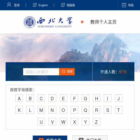
登录
English
电脑版
导航
教师个人主页
915
开通人数：
搜索
按首字母搜索：
A
B
C
D
E
F
G
H
I
J
K
L
M
N
O
P
Q
R
S
T
U
V
W
X
Y
Z