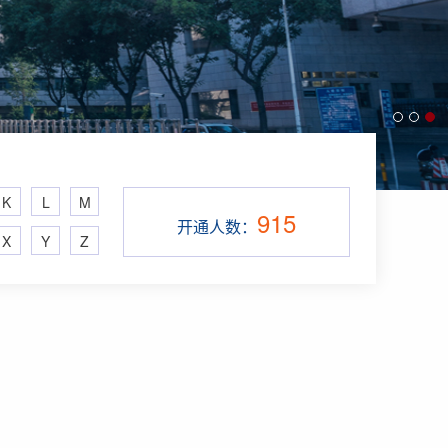
K
L
M
915
开通人数：
X
Y
Z