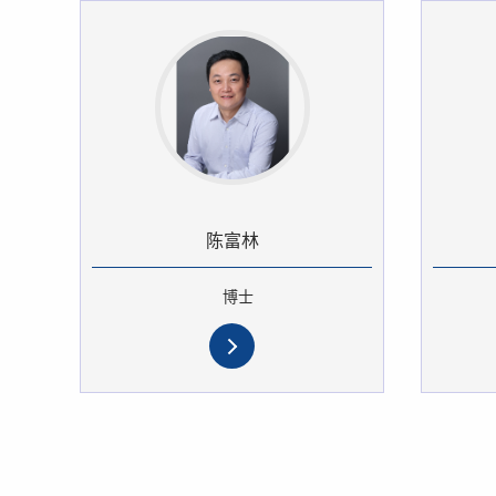
陈富林
博士