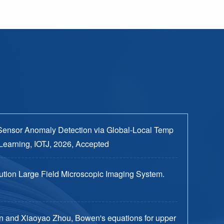
Sensor Anomaly Detection via Global-Local Temp
Learning, IOTJ, 2026, Accepted
tion Large Field Microscopic Imaging System.
n and Xiaoyao Zhou, Bowen's equations for upper