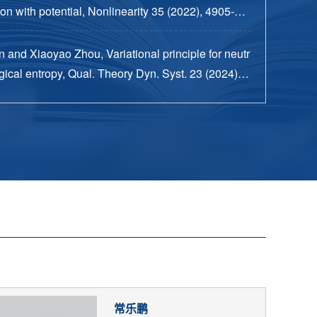
n with potential, Nonlinearity 35 (2022), 4905-49
 and Xiaoyao Zhou, Variational principle for neutr
ical entropy, Qual. Theory Dyn. Syst. 23 (2024), n
15 pp.
常乐鹏