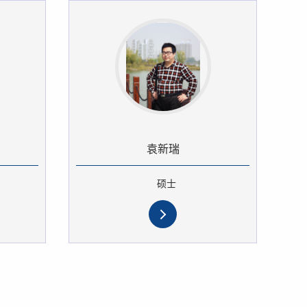
袁新瑞
硕士