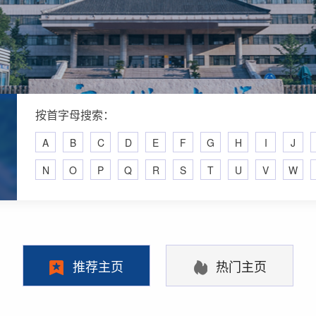
按首字母搜索：
A
B
C
D
E
F
G
H
I
J
N
O
P
Q
R
S
T
U
V
W
推荐主页
热门主页