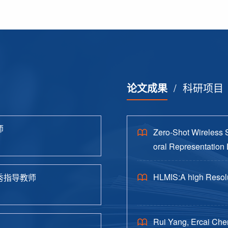
论文成果
/
科研项目
师
Zero-Shot Wireless 
oral Representation 
HLMIS:A high Resolu
秀指导教师
Rui Yang, Ercai Che