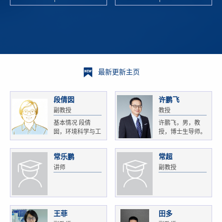
校科学技术
and
研 ...
Xiaoyao ...
最新更新主页
段倩囡
许鹏飞
副教授
教授
基本情况 段倩
许鹏飞，男，教
囡，环境科学与工
授，博士生导师。
程...
获...
常乐鹏
常超
讲师
副教授
王菲
田多