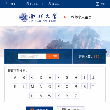
登录
English
电脑版
导航
教师个人主页
915
开通人数：
搜索
按首字母搜索：
A
B
C
D
E
F
G
H
I
J
K
L
M
N
O
P
Q
R
S
T
U
V
W
X
Y
Z