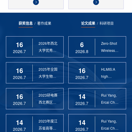
获奖信息
/
著作成果
论文成果
/
科研项目
16
6
2026年西北
Zero-Shot
大学优秀硕
Wireless
2026.7
2026.8
士论文指导
Sensor
教 ...
Anomaly...
16
16
2025年全国
HLMIS:A
大学生物联
high
2026.7
2026.7
网设计竞赛
Resolution
优 ...
Large Fie...
16
14
2023研电赛
Rui Yang,
西北赛区优
Ercai Chen
2026.7
2026.7
秀指导教师
and
Xiaoyao ...
14
14
2023年度江
Rui Yang,
苏省高等学
Ercai Chen
2026.7
2026.7