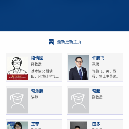
校科学技术
and
研 ...
Xiaoyao ...
最新更新主页
段倩囡
许鹏飞
副教授
教授
基本情况 段倩
许鹏飞，男，教
囡，环境科学与工
授，博士生导师。
程...
获...
常乐鹏
常超
讲师
副教授
王菲
田多