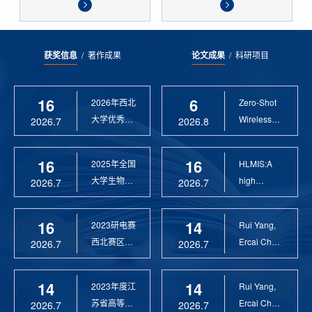
获奖信息
/
著作成果
论文成果
/
科研项目
16
6
2026年西北
Zero-Shot
大学优秀硕
Wireless
2026.7
2026.8
士论文指导
Sensor
教 ...
Anomaly...
16
16
2025年全国
HLMIS:A
大学生物联
high
2026.7
2026.7
网设计竞赛
Resolution
优 ...
Large Fie...
16
14
2023研电赛
Rui Yang,
西北赛区优
Ercai Chen
2026.7
2026.7
秀指导教师
and
Xiaoyao ...
14
14
2023年度江
Rui Yang,
苏省高等学
Ercai Chen
2026.7
2026.7