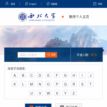
登录
English
电脑版
导航
教师个人主页
915
开通人数：
搜索
按首字母搜索：
A
B
C
D
E
F
G
H
I
J
K
L
M
N
O
P
Q
R
S
T
U
V
W
X
Y
Z