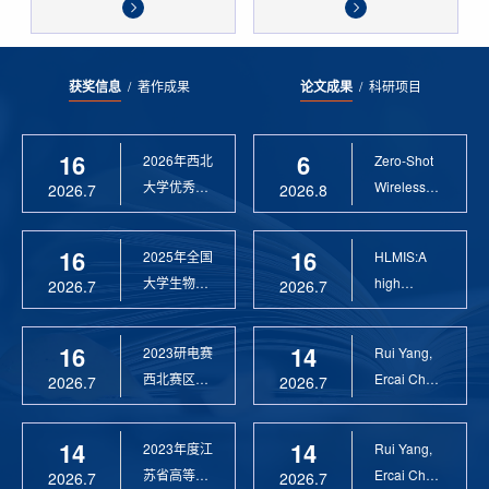
获奖信息
/
著作成果
论文成果
/
科研项目
16
6
2026年西北
Zero-Shot
大学优秀硕
Wireless
2026.7
2026.8
士论文指导
Sensor
教 ...
Anomaly...
16
16
2025年全国
HLMIS:A
大学生物联
high
2026.7
2026.7
网设计竞赛
Resolution
优 ...
Large Fie...
16
14
2023研电赛
Rui Yang,
西北赛区优
Ercai Chen
2026.7
2026.7
秀指导教师
and
Xiaoyao ...
14
14
2023年度江
Rui Yang,
苏省高等学
Ercai Chen
2026.7
2026.7