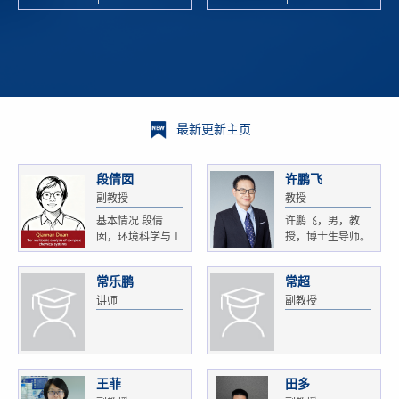
校科学技术
and
研 ...
Xiaoyao ...
最新更新主页
段倩囡
许鹏飞
副教授
教授
基本情况 段倩
许鹏飞，男，教
囡，环境科学与工
授，博士生导师。
程...
获...
常乐鹏
常超
讲师
副教授
王菲
田多