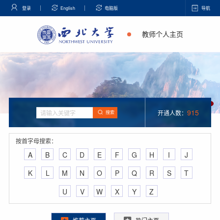
登录
English
电脑版
导航
教师个人主页
915
开通人数：
搜索
按首字母搜索：
A
B
C
D
E
F
G
H
I
J
K
L
M
N
O
P
Q
R
S
T
U
V
W
X
Y
Z