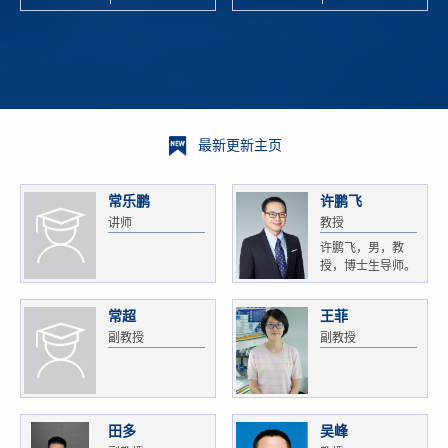
校科学技术
and
研 ...
Xiaoyao ...
最新更新主页
常乐鹏
许鹏飞
讲师
教授
许鹏飞，男，教
授，博士生导师。
获...
常超
王菲
副教授
副教授
田多
吴峰