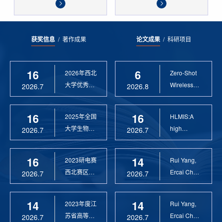
获奖信息
/
著作成果
论文成果
/
科研项目
16
6
2026年西北
Zero-Shot
大学优秀硕
Wireless
2026.7
2026.8
士论文指导
Sensor
教 ...
Anomaly...
16
16
2025年全国
HLMIS:A
大学生物联
high
2026.7
2026.7
网设计竞赛
Resolution
优 ...
Large Fie...
16
14
2023研电赛
Rui Yang,
西北赛区优
Ercai Chen
2026.7
2026.7
秀指导教师
and
Xiaoyao ...
14
14
2023年度江
Rui Yang,
苏省高等学
Ercai Chen
2026.7
2026.7