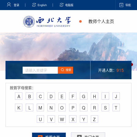
登录
English
电脑版
导航
教师个人主页
915
开通人数：
搜索
按首字母搜索：
A
B
C
D
E
F
G
H
I
J
K
L
M
N
O
P
Q
R
S
T
U
V
W
X
Y
Z