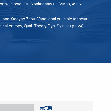
n with potential, Nonlinearity 35 (2022), 4905-49
 and Xiaoyao Zhou, Variational principle for neutr
ical entropy, Qual. Theory Dyn. Syst. 23 (2024), n
15 pp.
常乐鹏