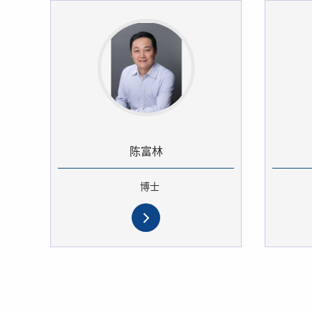
陈富林
博士