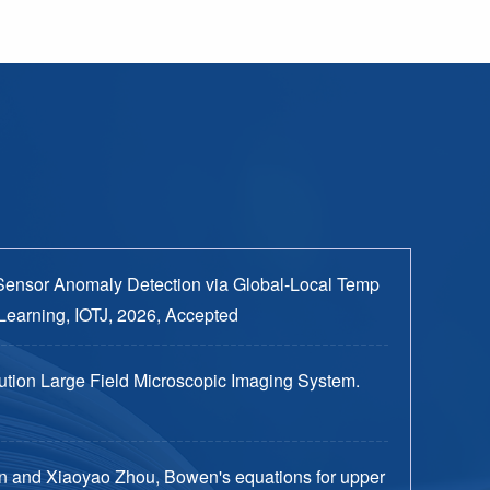
Sensor Anomaly Detection via Global-Local Temp
Learning, IOTJ, 2026, Accepted
tion Large Field Microscopic Imaging System.
n and Xiaoyao Zhou, Bowen's equations for upper