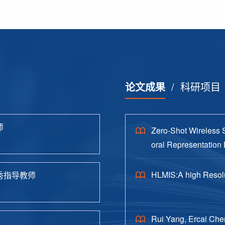
论文成果
/
科研项目
师
Zero-Shot Wireless 
oral Representation 
HLMIS:A high Resolu
秀指导教师
Rui Yang, Ercai Che