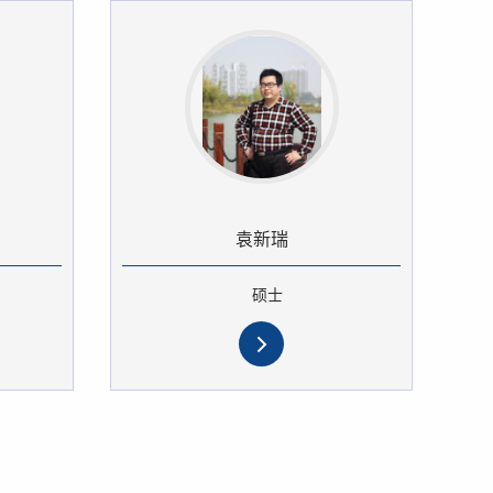
袁新瑞
硕士