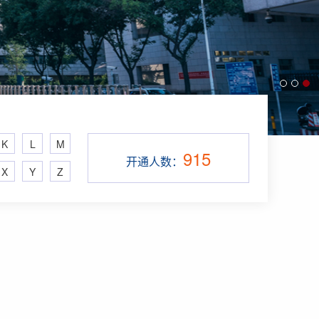
K
L
M
915
开通人数：
X
Y
Z