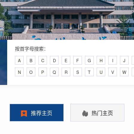
按首字母搜索：
A
B
C
D
E
F
G
H
I
J
N
O
P
Q
R
S
T
U
V
W
推荐主页
热门主页