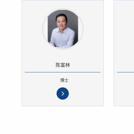
陈富林
博士