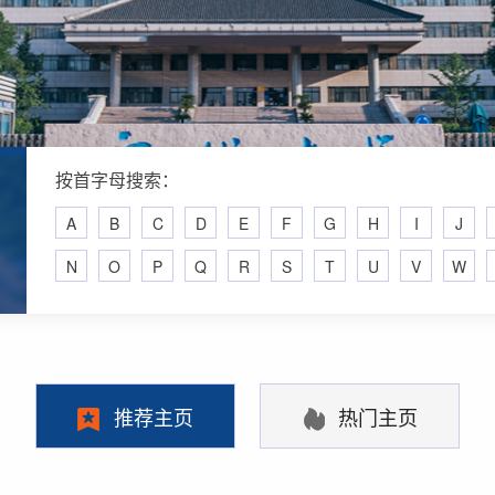
按首字母搜索：
A
B
C
D
E
F
G
H
I
J
N
O
P
Q
R
S
T
U
V
W
推荐主页
热门主页