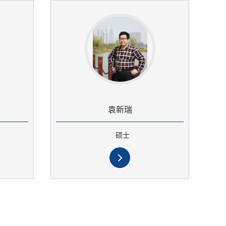
袁新瑞
硕士