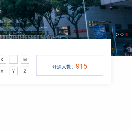
K
L
M
915
开通人数：
X
Y
Z