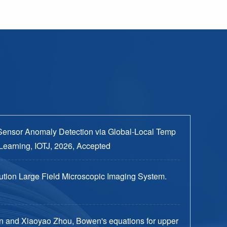
Sensor Anomaly Detection via Global-Local Temp
Learning, IOTJ, 2026, Accepted
tion Large Field Microscopic Imaging System.
n and Xiaoyao Zhou, Bowen's equations for upper