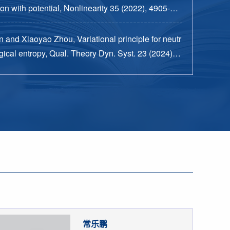
n with potential, Nonlinearity 35 (2022), 4905-49
 and Xiaoyao Zhou, Variational principle for neutr
ical entropy, Qual. Theory Dyn. Syst. 23 (2024), n
15 pp.
常乐鹏