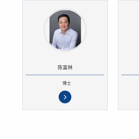
陈富林
博士