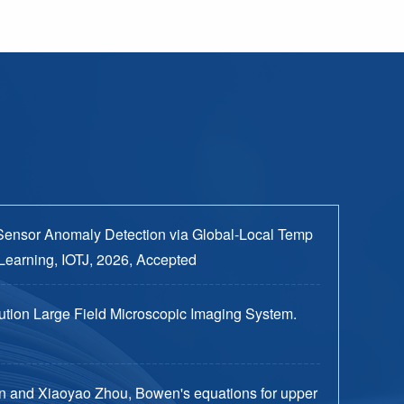
Sensor Anomaly Detection via Global-Local Temp
Learning, IOTJ, 2026, Accepted
tion Large Field Microscopic Imaging System.
n and Xiaoyao Zhou, Bowen's equations for upper