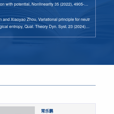
n with potential, Nonlinearity 35 (2022), 4905-49
 and Xiaoyao Zhou, Variational principle for neutr
ical entropy, Qual. Theory Dyn. Syst. 23 (2024), n
15 pp.
常乐鹏