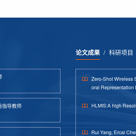
论文成果
/
科研项目
师
Zero-Shot Wireless 
oral Representation 
HLMIS:A high Resolu
秀指导教师
Rui Yang, Ercai Che