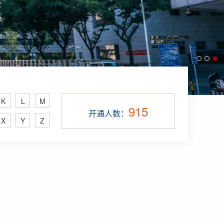
K
L
M
915
开通人数：
X
Y
Z