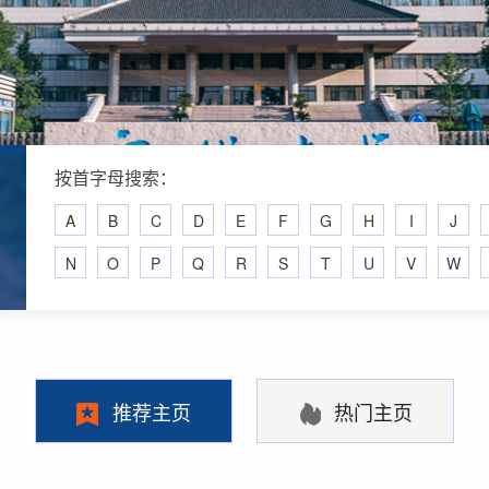
按首字母搜索：
A
B
C
D
E
F
G
H
I
J
N
O
P
Q
R
S
T
U
V
W
推荐主页
热门主页