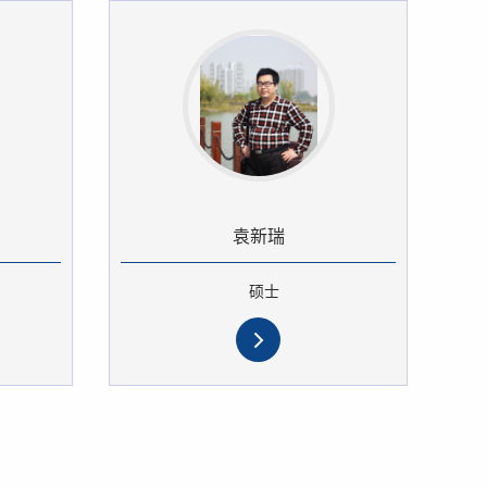
袁新瑞
硕士