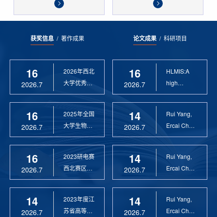
获奖信息
/
著作成果
论文成果
/
科研项目
16
16
2026年西北
HLMIS:A
大学优秀硕
high
2026.7
2026.7
士论文指导
Resolution
教 ...
Large Fie...
16
14
2025年全国
Rui Yang,
大学生物联
Ercai Chen
2026.7
2026.7
网设计竞赛
and
优 ...
Xiaoyao ...
16
14
2023研电赛
Rui Yang,
西北赛区优
Ercai Chen
2026.7
2026.7
秀指导教师
and
Xiaoyao ...
14
14
2023年度江
Rui Yang,
苏省高等学
Ercai Chen
2026.7
2026.7