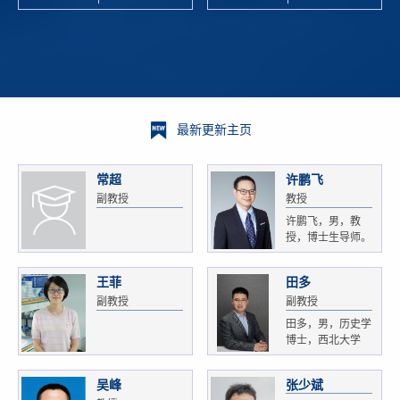
校科学技术
and
研 ...
Xiaoyao ...
最新更新主页
常超
许鹏飞
副教授
教授
许鹏飞，男，教
授，博士生导师。
获...
王菲
田多
副教授
副教授
田多，男，历史学
博士，西北大学
文...
吴峰
张少斌