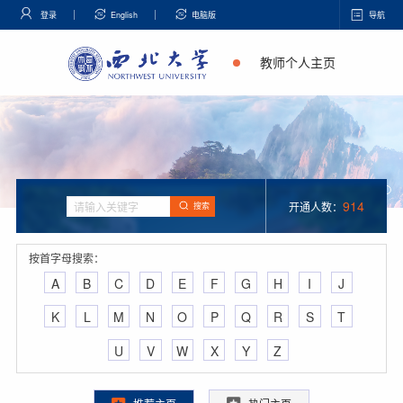
登录
English
电脑版
导航
教师个人主页
914
开通人数：
搜索
按首字母搜索：
A
B
C
D
E
F
G
H
I
J
K
L
M
N
O
P
Q
R
S
T
U
V
W
X
Y
Z