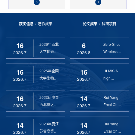
获奖信息
/
著作成果
论文成果
/
科研项目
16
6
2026年西北
Zero-Shot
大学优秀硕
Wireless
2026.7
2026.8
士论文指导
Sensor
教 ...
Anomaly...
16
16
2025年全国
HLMIS:A
大学生物联
high
2026.7
2026.7
网设计竞赛
Resolution
优 ...
Large Fie...
16
14
2023研电赛
Rui Yang,
西北赛区优
Ercai Chen
2026.7
2026.7
秀指导教师
and
Xiaoyao ...
14
14
2023年度江
Rui Yang,
苏省高等学
Ercai Chen
2026.7
2026.7