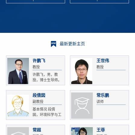
校科学技术
and
研 ...
Xiaoyao ...
最新更新主页
许鹏飞
王世伟
教授
教授
许鹏飞，男，教
授，博士生导师。
获...
段倩囡
常乐鹏
副教授
讲师
基本情况 段倩
囡，环境科学与工
程...
常超
王菲