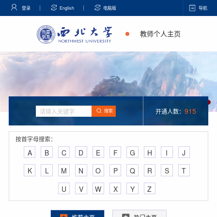
登录
English
电脑版
导航
教师个人主页
915
开通人数：
搜索
按首字母搜索：
A
B
C
D
E
F
G
H
I
J
K
L
M
N
O
P
Q
R
S
T
U
V
W
X
Y
Z