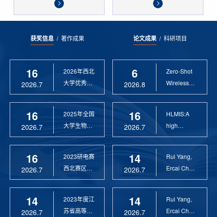
获奖信息
/
著作成果
论文成果
/
科研项目
16
6
2026年西北
Zero-Shot
大学优秀硕
Wireless
2026.7
2026.8
士论文指导
Sensor
教 ...
Anomaly...
16
16
2025年全国
HLMIS:A
大学生物联
high
2026.7
2026.7
网设计竞赛
Resolution
优 ...
Large Fie...
16
14
2023研电赛
Rui Yang,
西北赛区优
Ercai Chen
2026.7
2026.7
秀指导教师
and
Xiaoyao ...
14
14
2023年度江
Rui Yang,
苏省高等学
Ercai Chen
2026.7
2026.7