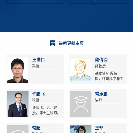
校科学技术
and
研 ...
Xiaoyao ...
最新更新主页
王世伟
段倩囡
教授
副教授
基本情况 段倩
囡，环境科学与工
程...
许鹏飞
常乐鹏
教授
讲师
许鹏飞，男，教
授，博士生导师。
获...
常超
王菲