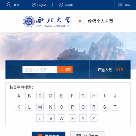
登录
English
电脑版
导航
教师个人主页
915
开通人数：
搜索
按首字母搜索：
A
B
C
D
E
F
G
H
I
J
K
L
M
N
O
P
Q
R
S
T
U
V
W
X
Y
Z