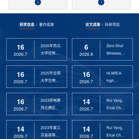
获奖信息
/
著作成果
论文成果
/
科研项目
16
6
2026年西北
Zero-Shot
大学优秀硕
Wireless
2026.7
2026.8
士论文指导
Sensor
教 ...
Anomaly...
16
16
2025年全国
HLMIS:A
大学生物联
high
2026.7
2026.7
网设计竞赛
Resolution
优 ...
Large Fie...
16
14
2023研电赛
Rui Yang,
西北赛区优
Ercai Chen
2026.7
2026.7
秀指导教师
and
Xiaoyao ...
14
14
2023年度江
Rui Yang,
苏省高等学
Ercai Chen
2026.7
2026.7