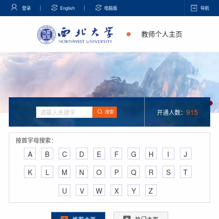
登录
English
电脑版
导航
教师个人主页
915
开通人数：
搜索
按首字母搜索：
A
B
C
D
E
F
G
H
I
J
K
L
M
N
O
P
Q
R
S
T
U
V
W
X
Y
Z