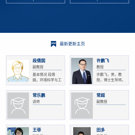
校科学技术
and
研 ...
Xiaoyao ...
最新更新主页
段倩囡
许鹏飞
副教授
教授
基本情况 段倩
许鹏飞，男，教
囡，环境科学与工
授，博士生导师。
程...
获...
常乐鹏
常超
讲师
副教授
王菲
田多