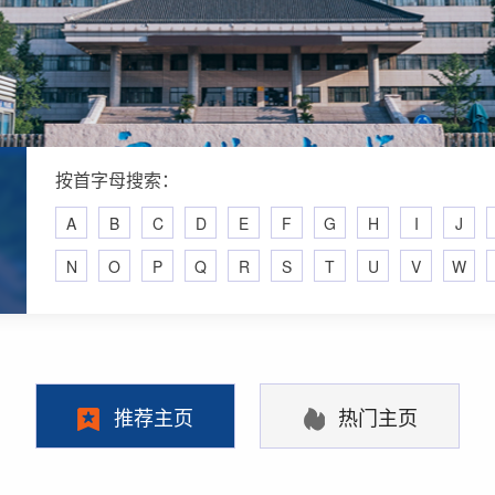
按首字母搜索：
A
B
C
D
E
F
G
H
I
J
N
O
P
Q
R
S
T
U
V
W
推荐主页
热门主页