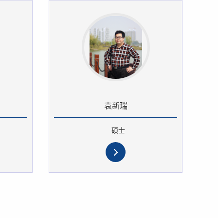
袁新瑞
硕士