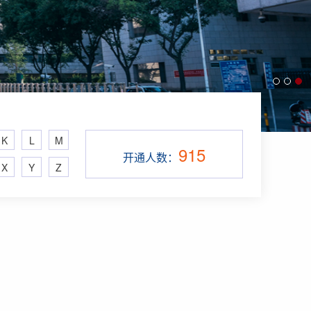
K
L
M
915
开通人数：
X
Y
Z