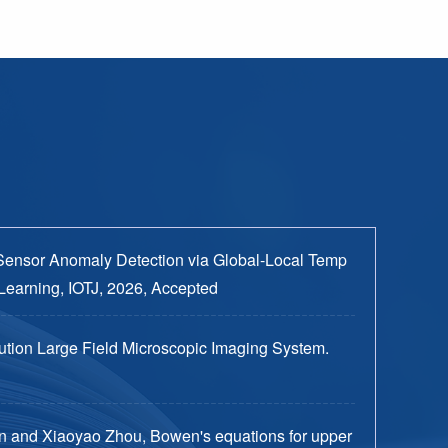
Sensor Anomaly Detection via Global-Local Temp
Learning, IOTJ, 2026, Accepted
tion Large Field Microscopic Imaging System.
n and Xiaoyao Zhou, Bowen's equations for upper