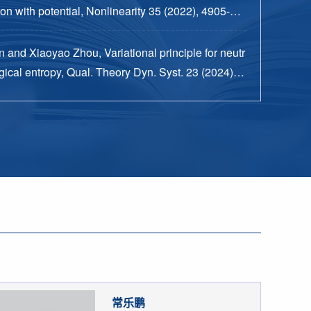
n with potential, Nonlinearity 35 (2022), 4905-49
 and Xiaoyao Zhou, Variational principle for neutr
ical entropy, Qual. Theory Dyn. Syst. 23 (2024), n
15 pp.
常乐鹏