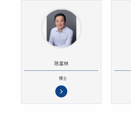
陈富林
博士