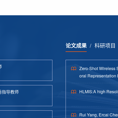
论文成果
/
科研项目
师
Zero-Shot Wireless 
oral Representation 
HLMIS:A high Resolu
秀指导教师
Rui Yang, Ercai Che