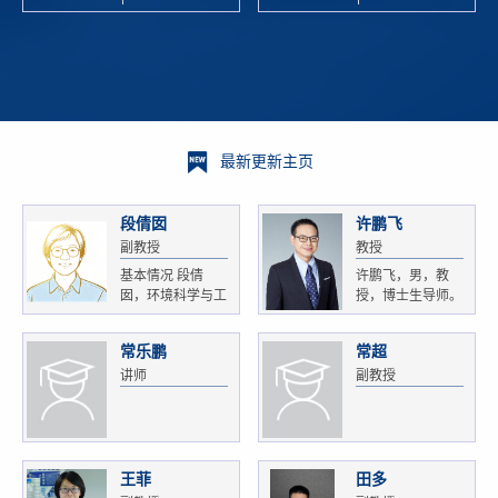
校科学技术
and
研 ...
Xiaoyao ...
最新更新主页
段倩囡
许鹏飞
副教授
教授
基本情况 段倩
许鹏飞，男，教
囡，环境科学与工
授，博士生导师。
程...
获...
常乐鹏
常超
讲师
副教授
王菲
田多