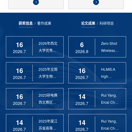
获奖信息
/
著作成果
论文成果
/
科研项目
16
6
2026年西北
Zero-Shot
大学优秀硕
Wireless
2026.7
2026.8
士论文指导
Sensor
教 ...
Anomaly...
16
16
2025年全国
HLMIS:A
大学生物联
high
2026.7
2026.7
网设计竞赛
Resolution
优 ...
Large Fie...
16
14
2023研电赛
Rui Yang,
西北赛区优
Ercai Chen
2026.7
2026.7
秀指导教师
and
Xiaoyao ...
14
14
2023年度江
Rui Yang,
苏省高等学
Ercai Chen
2026.7
2026.7