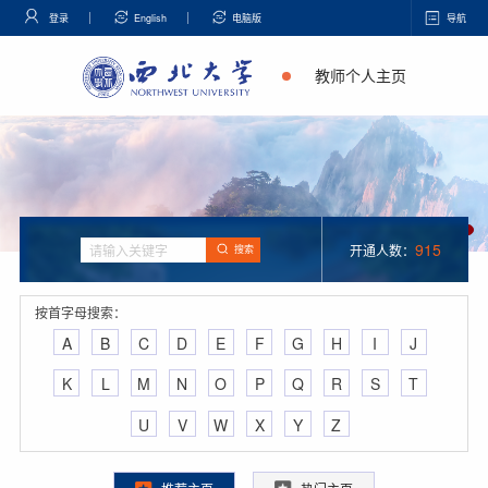
登录
English
电脑版
导航
教师个人主页
915
开通人数：
搜索
按首字母搜索：
A
B
C
D
E
F
G
H
I
J
K
L
M
N
O
P
Q
R
S
T
U
V
W
X
Y
Z