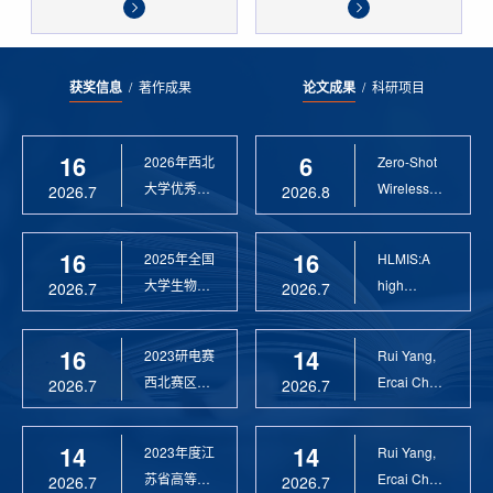
获奖信息
/
著作成果
论文成果
/
科研项目
16
6
2026年西北
Zero-Shot
大学优秀硕
Wireless
2026.7
2026.8
士论文指导
Sensor
教 ...
Anomaly...
16
16
2025年全国
HLMIS:A
大学生物联
high
2026.7
2026.7
网设计竞赛
Resolution
优 ...
Large Fie...
16
14
2023研电赛
Rui Yang,
西北赛区优
Ercai Chen
2026.7
2026.7
秀指导教师
and
Xiaoyao ...
14
14
2023年度江
Rui Yang,
苏省高等学
Ercai Chen
2026.7
2026.7