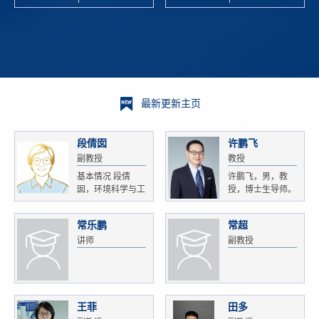
校科学技术
and
研 ...
Xiaoyao ...
最新更新主页
段倩囡
许鹏飞
副教授
教授
基本情况 段倩
许鹏飞，男，教
囡，环境科学与工
授，博士生导师。
程...
获...
常乐鹏
常超
讲师
副教授
王菲
田多