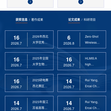
获奖信息
/
著作成果
论文成果
/
科研项目
16
6
2026年西北
Zero-Shot
大学优秀硕
Wireless
2026.7
2026.8
士论文指导
Sensor
教 ...
Anomaly...
16
16
2025年全国
HLMIS:A
大学生物联
high
2026.7
2026.7
网设计竞赛
Resolution
优 ...
Large Fie...
16
14
2023研电赛
Rui Yang,
西北赛区优
Ercai Chen
2026.7
2026.7
秀指导教师
and
Xiaoyao ...
14
14
2023年度江
Rui Yang,
苏省高等学
Ercai Chen
2026.7
2026.7