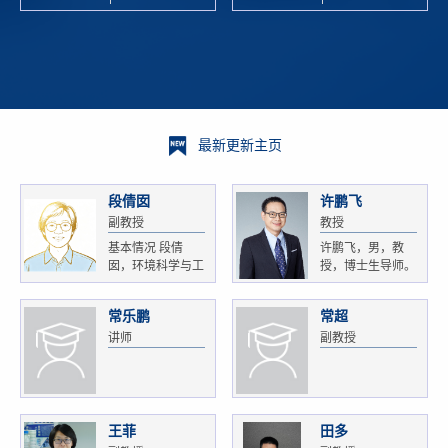
校科学技术
and
研 ...
Xiaoyao ...
最新更新主页
段倩囡
许鹏飞
副教授
教授
基本情况 段倩
许鹏飞，男，教
囡，环境科学与工
授，博士生导师。
程...
获...
常乐鹏
常超
讲师
副教授
王菲
田多