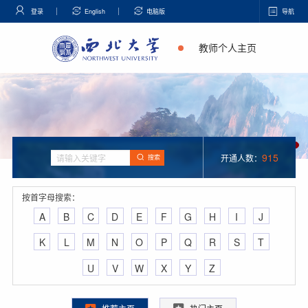
登录
English
电脑版
导航
教师个人主页
915
开通人数：
搜索
按首字母搜索：
A
B
C
D
E
F
G
H
I
J
K
L
M
N
O
P
Q
R
S
T
U
V
W
X
Y
Z