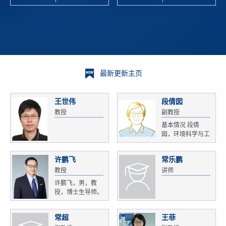
校科学技术
and
研 ...
Xiaoyao ...
最新更新主页
王世伟
段倩囡
教授
副教授
基本情况 段倩
囡，环境科学与工
程...
许鹏飞
常乐鹏
教授
讲师
许鹏飞，男，教
授，博士生导师。
获...
常超
王菲