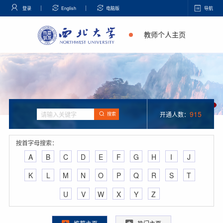
登录
English
电脑版
导航
教师个人主页
915
开通人数：
搜索
按首字母搜索：
A
B
C
D
E
F
G
H
I
J
K
L
M
N
O
P
Q
R
S
T
U
V
W
X
Y
Z