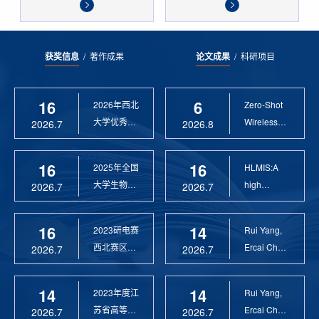
获奖信息
/
著作成果
论文成果
/
科研项目
16
6
2026年西北
Zero-Shot
大学优秀硕
Wireless
2026.7
2026.8
士论文指导
Sensor
教 ...
Anomaly...
16
16
2025年全国
HLMIS:A
大学生物联
high
2026.7
2026.7
网设计竞赛
Resolution
优 ...
Large Fie...
16
14
2023研电赛
Rui Yang,
西北赛区优
Ercai Chen
2026.7
2026.7
秀指导教师
and
Xiaoyao ...
14
14
2023年度江
Rui Yang,
苏省高等学
Ercai Chen
2026.7
2026.7