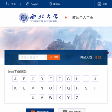
登录
English
电脑版
导航
教师个人主页
915
开通人数：
搜索
按首字母搜索：
A
B
C
D
E
F
G
H
I
J
K
L
M
N
O
P
Q
R
S
T
U
V
W
X
Y
Z