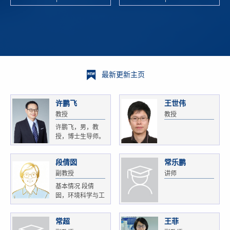
校科学技术
and
研 ...
Xiaoyao ...
最新更新主页
许鹏飞
王世伟
教授
教授
许鹏飞，男，教
授，博士生导师。
获...
段倩囡
常乐鹏
副教授
讲师
基本情况 段倩
囡，环境科学与工
程...
常超
王菲