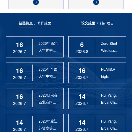
获奖信息
/
著作成果
论文成果
/
科研项目
16
6
2026年西北
Zero-Shot
大学优秀硕
Wireless
2026.7
2026.8
士论文指导
Sensor
教 ...
Anomaly...
16
16
2025年全国
HLMIS:A
大学生物联
high
2026.7
2026.7
网设计竞赛
Resolution
优 ...
Large Fie...
16
14
2023研电赛
Rui Yang,
西北赛区优
Ercai Chen
2026.7
2026.7
秀指导教师
and
Xiaoyao ...
14
14
2023年度江
Rui Yang,
苏省高等学
Ercai Chen
2026.7
2026.7