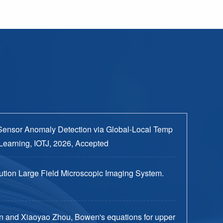
Sensor Anomaly Detection via Global-Local Temp
Learning, IOTJ, 2026, Accepted
tion Large Field Microscopic Imaging System.
n and Xiaoyao Zhou, Bowen's equations for upper