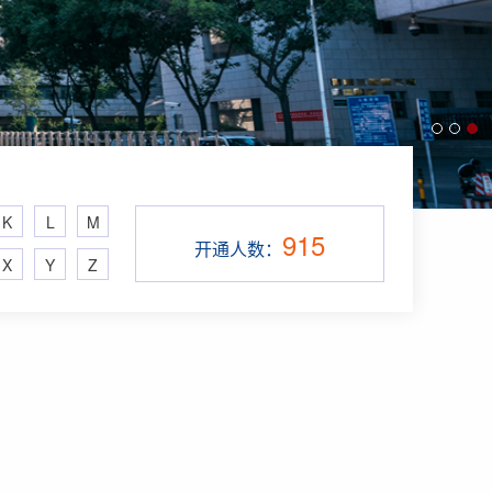
K
L
M
915
开通人数：
X
Y
Z