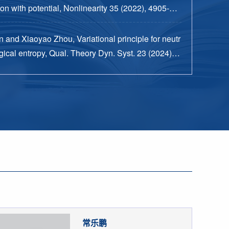
n with potential, Nonlinearity 35 (2022), 4905-49
 and Xiaoyao Zhou, Variational principle for neutr
ical entropy, Qual. Theory Dyn. Syst. 23 (2024), n
15 pp.
常乐鹏