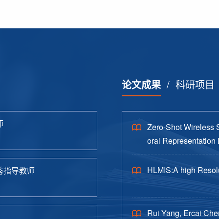
论文成果
/
科研项目
师
Zero-Shot Wireless 
oral Representation 
HLMIS:A high Resolu
秀指导教师
Rui Yang, Ercai Che