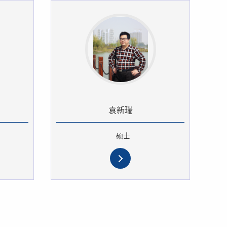
袁新瑞
硕士