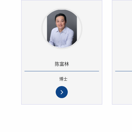
陈富林
博士