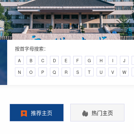
按首字母搜索：
A
B
C
D
E
F
G
H
I
J
N
O
P
Q
R
S
T
U
V
W
推荐主页
热门主页