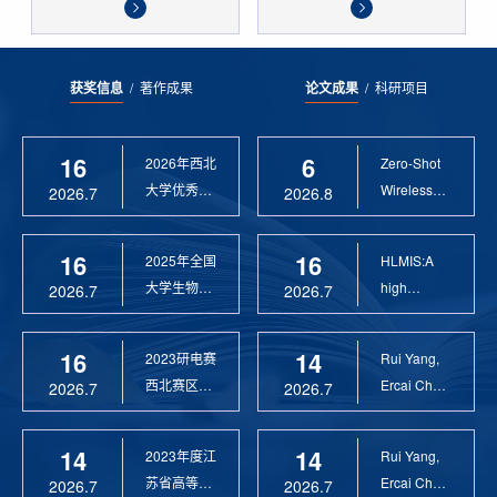
获奖信息
/
著作成果
论文成果
/
科研项目
16
6
2026年西北
Zero-Shot
大学优秀硕
Wireless
2026.7
2026.8
士论文指导
Sensor
教 ...
Anomaly...
16
16
2025年全国
HLMIS:A
大学生物联
high
2026.7
2026.7
网设计竞赛
Resolution
优 ...
Large Fie...
16
14
2023研电赛
Rui Yang,
西北赛区优
Ercai Chen
2026.7
2026.7
秀指导教师
and
Xiaoyao ...
14
14
2023年度江
Rui Yang,
苏省高等学
Ercai Chen
2026.7
2026.7