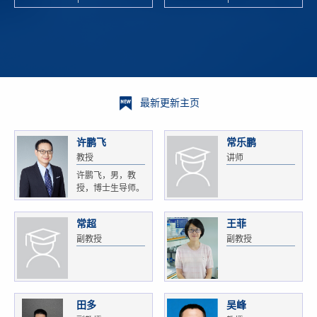
校科学技术
and
研 ...
Xiaoyao ...
最新更新主页
许鹏飞
常乐鹏
教授
讲师
许鹏飞，男，教
授，博士生导师。
获...
常超
王菲
副教授
副教授
田多
吴峰