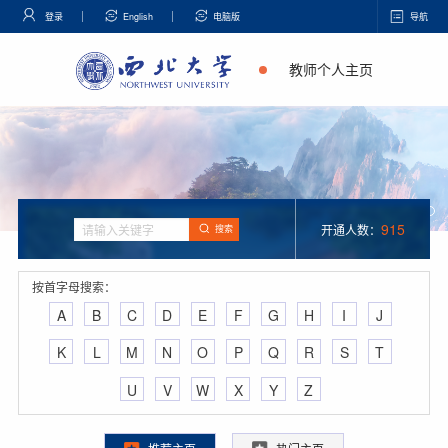
登录
English
电脑版
导航
教师个人主页
915
开通人数：
搜索
按首字母搜索：
A
B
C
D
E
F
G
H
I
J
K
L
M
N
O
P
Q
R
S
T
U
V
W
X
Y
Z