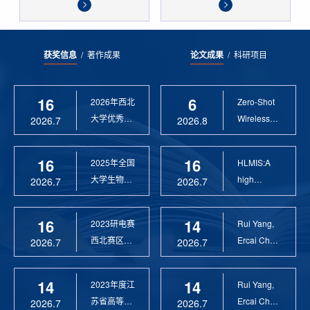
获奖信息
/
著作成果
论文成果
/
科研项目
16
6
2026年西北
Zero-Shot
大学优秀硕
Wireless
2026.7
2026.8
士论文指导
Sensor
教 ...
Anomaly...
16
16
2025年全国
HLMIS:A
大学生物联
high
2026.7
2026.7
网设计竞赛
Resolution
优 ...
Large Fie...
16
14
2023研电赛
Rui Yang,
西北赛区优
Ercai Chen
2026.7
2026.7
秀指导教师
and
Xiaoyao ...
14
14
2023年度江
Rui Yang,
苏省高等学
Ercai Chen
2026.7
2026.7