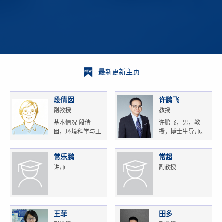
校科学技术
and
研 ...
Xiaoyao ...
最新更新主页
段倩囡
许鹏飞
副教授
教授
基本情况 段倩
许鹏飞，男，教
囡，环境科学与工
授，博士生导师。
程...
获...
常乐鹏
常超
讲师
副教授
王菲
田多