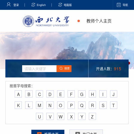
登录
English
电脑版
导航
教师个人主页
915
开通人数：
搜索
按首字母搜索：
A
B
C
D
E
F
G
H
I
J
K
L
M
N
O
P
Q
R
S
T
U
V
W
X
Y
Z