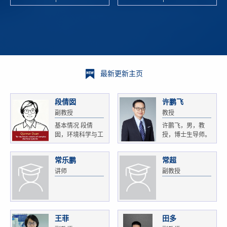
校科学技术
and
研 ...
Xiaoyao ...
最新更新主页
段倩囡
许鹏飞
副教授
教授
基本情况 段倩
许鹏飞，男，教
囡，环境科学与工
授，博士生导师。
程...
获...
常乐鹏
常超
讲师
副教授
王菲
田多