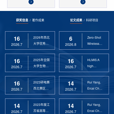
获奖信息
/
著作成果
论文成果
/
科研项目
16
6
2026年西北
Zero-Shot
大学优秀硕
Wireless
2026.7
2026.8
士论文指导
Sensor
教 ...
Anomaly...
16
16
2025年全国
HLMIS:A
大学生物联
high
2026.7
2026.7
网设计竞赛
Resolution
优 ...
Large Fie...
16
14
2023研电赛
Rui Yang,
西北赛区优
Ercai Chen
2026.7
2026.7
秀指导教师
and
Xiaoyao ...
14
14
2023年度江
Rui Yang,
苏省高等学
Ercai Chen
2026.7
2026.7