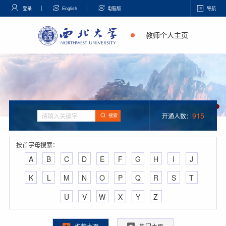
登录
English
电脑版
导航
教师个人主页
915
开通人数：
搜索
按首字母搜索：
A
B
C
D
E
F
G
H
I
J
K
L
M
N
O
P
Q
R
S
T
U
V
W
X
Y
Z