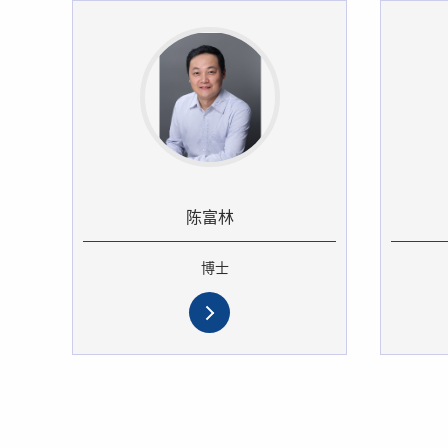
陈富林
博士