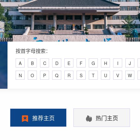
按首字母搜索：
A
B
C
D
E
F
G
H
I
J
N
O
P
Q
R
S
T
U
V
W
推荐主页
热门主页