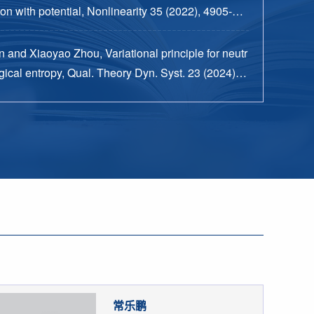
n with potential, Nonlinearity 35 (2022), 4905-49
 and Xiaoyao Zhou, Variational principle for neutr
ical entropy, Qual. Theory Dyn. Syst. 23 (2024), n
15 pp.
常乐鹏