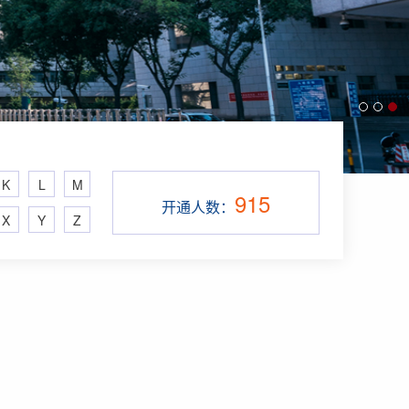
K
L
M
915
开通人数：
X
Y
Z