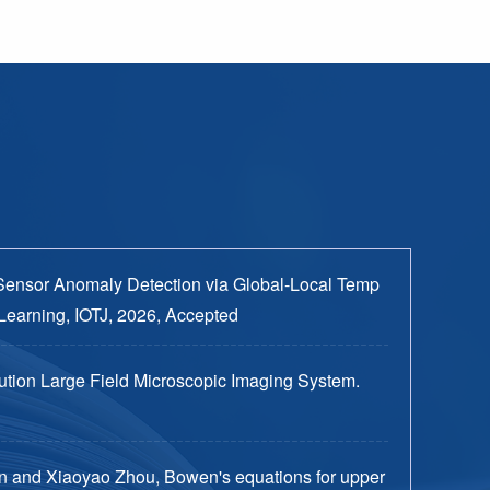
Sensor Anomaly Detection via Global-Local Temp
Learning, IOTJ, 2026, Accepted
tion Large Field Microscopic Imaging System.
n and Xiaoyao Zhou, Bowen's equations for upper