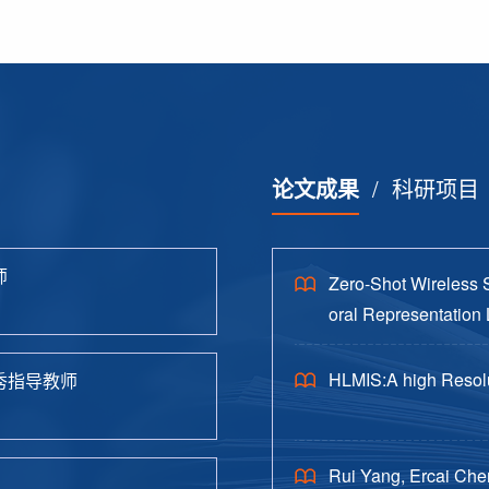
论文成果
/
科研项目
师
Zero-Shot Wireless 
oral Representation 
HLMIS:A high Resolu
秀指导教师
Rui Yang, Ercai Che