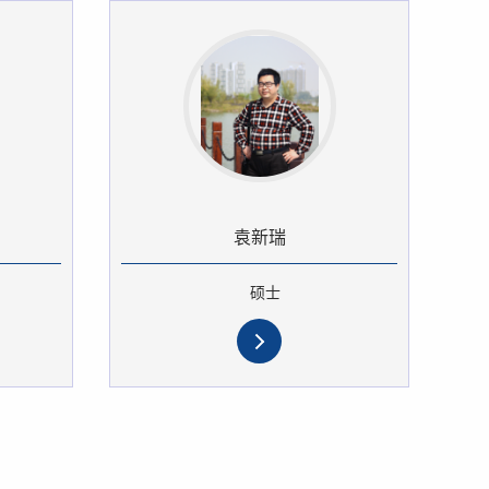
袁新瑞
硕士