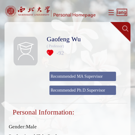
Gaofeng Wu
( Professor)
92
+
Recommended MA Supervisor
Recommended Ph.D.Supervisor
Personal Information:
Gender:Male