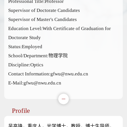
Professional Title:Professor
Supervisor of Doctorate Candidates
Supervisor of Master's Candidates
Education Level:With Certificate of Graduation for
Doctorate Study
Status:Employed
School/Department:物理学院
Discipline:Optics
Contact Information:gfwu@nwu.edu.cn
E-Mail:
gfwu@nwu.edu.cn
Profile
吴高锋，重庆人，光学博士，教授，博士生导师，