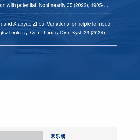
n with potential, Nonlinearity 35 (2022), 4905-49
 and Xiaoyao Zhou, Variational principle for neutr
ical entropy, Qual. Theory Dyn. Syst. 23 (2024), n
15 pp.
常乐鹏