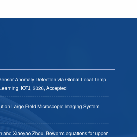
Sensor Anomaly Detection via Global-Local Temp
Learning, IOTJ, 2026, Accepted
tion Large Field Microscopic Imaging System.
n and Xiaoyao Zhou, Bowen's equations for upper