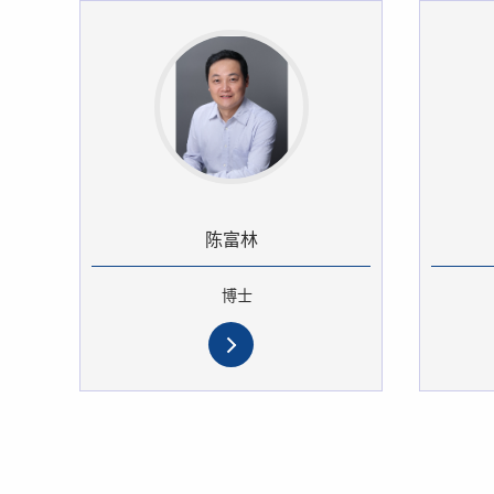
陈富林
博士