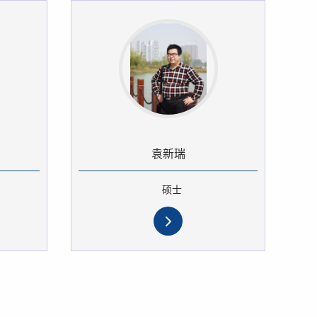
袁新瑞
硕士