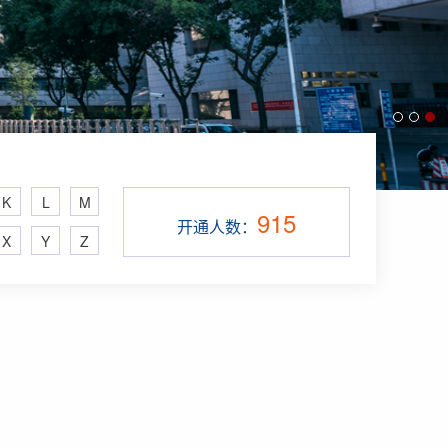
K
L
M
915
开通人数：
X
Y
Z