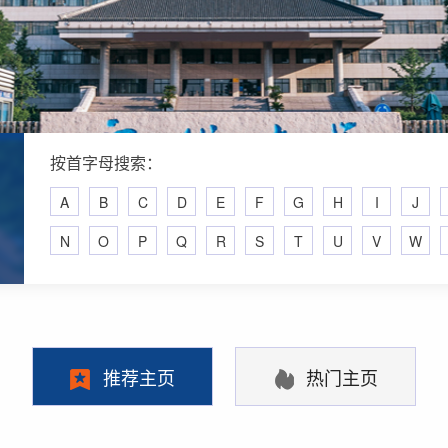
按首字母搜索：
A
B
C
D
E
F
G
H
I
J
N
O
P
Q
R
S
T
U
V
W
推荐主页
热门主页