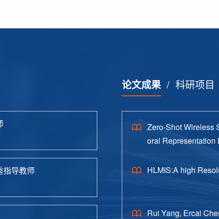
论文成果
/
科研项目
师
Zero-Shot Wireless 
oral Representation 
HLMIS:A high Resolu
秀指导教师
Rui Yang, Ercai Che