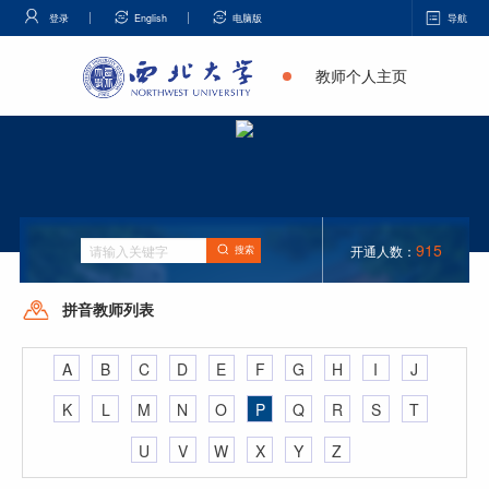
登录
English
电脑版
导航
教师个人主页
915
开通人数：
搜索
拼音教师列表
A
B
C
D
E
F
G
H
I
J
K
L
M
N
O
P
Q
R
S
T
U
V
W
X
Y
Z