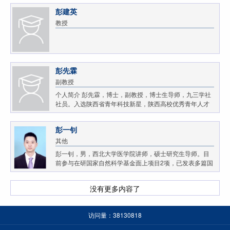
彭建英
教授
彭先霖
副教授
个人简介 彭先霖，博士，副教授，博士生导师，九三学社
社员。入选陕西省青年科技新星，陕西高校优秀青年人才
等人才计划。兼任中国图像图形学学会数字文化遗产专委
会委员、陕西省图像图形学学会理事、陕西省生物医...
彭一钊
其他
彭一钊，男，西北大学医学院讲师，硕士研究生导师。目
前参与在研国家自然科学基金面上项目2项，已发表多篇国
内外学术论文。 【主要研究方向】 炎症性疾病的发病机制
和靶向治疗。 【教育工作经历】 2023年至今...
没有更多内容了
访问量：
38130818