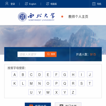
登录
English
电脑版
导航
教师个人主页
915
开通人数：
搜索
按首字母搜索：
A
B
C
D
E
F
G
H
I
J
K
L
M
N
O
P
Q
R
S
T
U
V
W
X
Y
Z