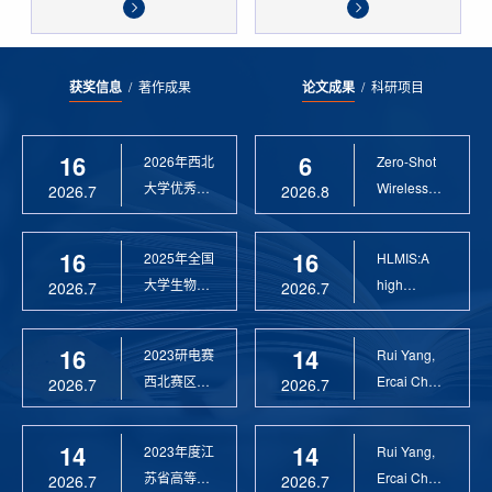
获奖信息
/
著作成果
论文成果
/
科研项目
16
6
2026年西北
Zero-Shot
大学优秀硕
Wireless
2026.7
2026.8
士论文指导
Sensor
教 ...
Anomaly...
16
16
2025年全国
HLMIS:A
大学生物联
high
2026.7
2026.7
网设计竞赛
Resolution
优 ...
Large Fie...
16
14
2023研电赛
Rui Yang,
西北赛区优
Ercai Chen
2026.7
2026.7
秀指导教师
and
Xiaoyao ...
14
14
2023年度江
Rui Yang,
苏省高等学
Ercai Chen
2026.7
2026.7