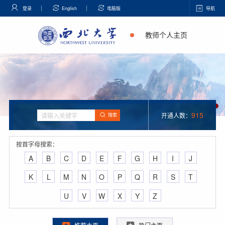
登录
English
电脑版
导航
教师个人主页
915
开通人数：
搜索
按首字母搜索：
A
B
C
D
E
F
G
H
I
J
K
L
M
N
O
P
Q
R
S
T
U
V
W
X
Y
Z