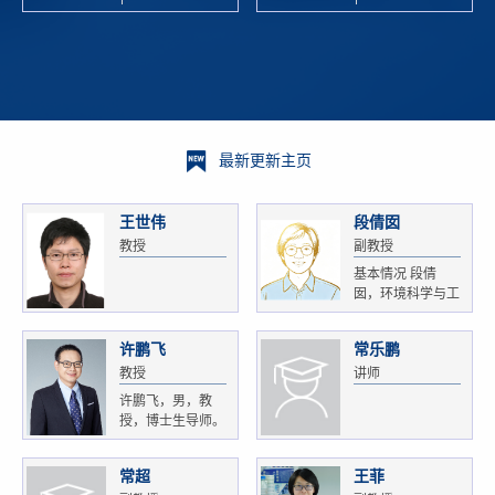
校科学技术
and
研 ...
Xiaoyao ...
最新更新主页
王世伟
段倩囡
教授
副教授
基本情况 段倩
囡，环境科学与工
程...
许鹏飞
常乐鹏
教授
讲师
许鹏飞，男，教
授，博士生导师。
获...
常超
王菲