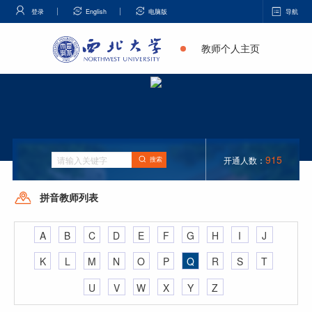
登录
English
电脑版
导航
教师个人主页
915
开通人数：
搜索
拼音教师列表
A
B
C
D
E
F
G
H
I
J
K
L
M
N
O
P
Q
R
S
T
U
V
W
X
Y
Z