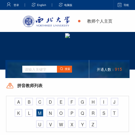
登录
English
电脑版
导航
教师个人主页
915
开通人数：
搜索
拼音教师列表
A
B
C
D
E
F
G
H
I
J
K
L
M
N
O
P
Q
R
S
T
U
V
W
X
Y
Z