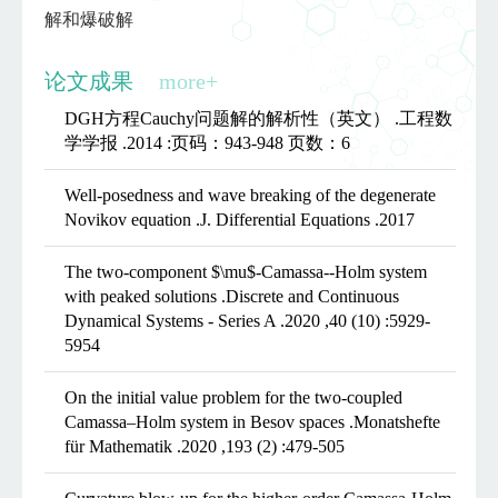
解和爆破解
论文成果
more+
DGH方程Cauchy问题解的解析性（英文） .工程数
学学报 .2014 :页码：943-948 页数：6
Well-posedness and wave breaking of the degenerate
Novikov equation .J. Differential Equations .2017
The two-component $\mu$-Camassa--Holm system
with peaked solutions .Discrete and Continuous
Dynamical Systems - Series A .2020 ,40 (10) :5929-
5954
On the initial value problem for the two-coupled
Camassa–Holm system in Besov spaces .Monatshefte
für Mathematik .2020 ,193 (2) :479-505