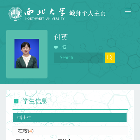
付英
+
42
学生信息
/博士生
在校(
4
)