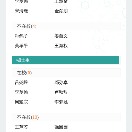
李梦姚
王焕金
宋海璟
金彦朋
不在校(
4
)
种鸽子
姜自文
吴孝平
王海权
/硕士生
在校(
6
)
吕尧煜
邓孙卓
李梦姚
卢秋甜
周耀宗
李梦姚
不在校(
10
)
王芦芯
强园园