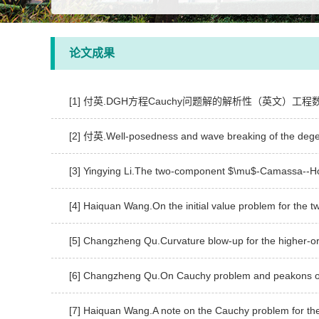
论文成果
[1] 付英.DGH方程Cauchy问题解的解析性（英文）工程数学
[2] 付英.Well-posedness and wave breaking of the degen
[3] Yingying Li.The two-component $\mu$-Camassa--Ho
[4] Haiquan Wang.On the initial value problem for th
[5] Changzheng Qu.Curvature blow-up for the higher-o
[6] Changzheng Qu.On Cauchy problem and peakons o
[7] Haiquan Wang.A note on the Cauchy problem for th