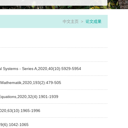
中文主页
>
论文成果
l Systems - Series A,2020,40(10):5929-5954
r Mathematik,2020,193(2):479-505
 Equations,2020,32(4):1901-1939
020,63(10):1965-1996
,99(6):1042-1065