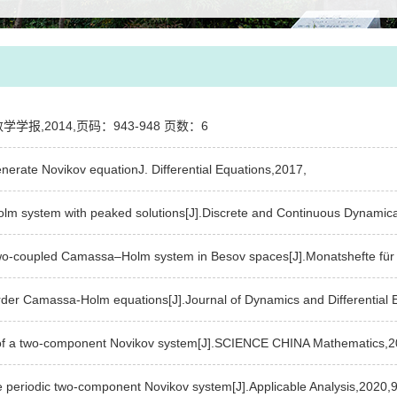
学报,2014,页码：943-948 页数：6
erate Novikov equationJ. Differential Equations,2017,
lm system with peaked solutions[J].Discrete and Continuous Dynamica
e two-coupled Camassa–Holm system in Besov spaces[J].Monatshefte fü
rder Camassa-Holm equations[J].Journal of Dynamics and Differential
f a two-component Novikov system[J].SCIENCE CHINA Mathematics,2
e periodic two-component Novikov system[J].Applicable Analysis,2020