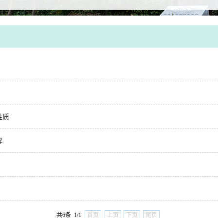
性质
解
共6条 1/1
首页
上页
下页
尾页