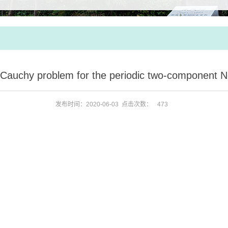
 Cauchy problem for the periodic two-component 
发布时间：2020-06-03 点击次数：
473