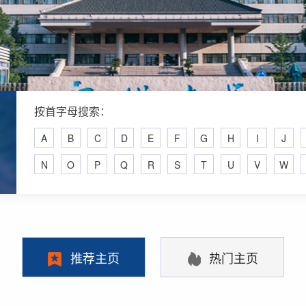
按首字母搜索：
A
B
C
D
E
F
G
H
I
J
N
O
P
Q
R
S
T
U
V
W
推荐主页
热门主页