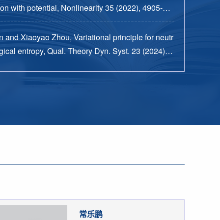
n with potential, Nonlinearity 35 (2022), 4905-49
 and Xiaoyao Zhou, Variational principle for neutr
ical entropy, Qual. Theory Dyn. Syst. 23 (2024), n
15 pp.
常乐鹏