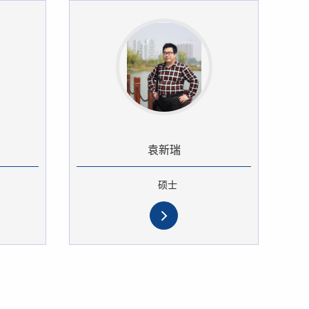
袁新瑞
硕士