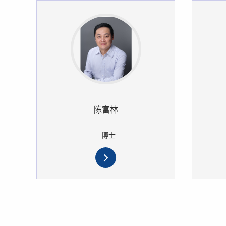
陈富林
博士