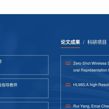
论文成果
/
科研项目
师
Zero-Shot Wireless 
oral Representation 
HLMIS:A high Resolu
秀指导教师
Rui Yang, Ercai Che