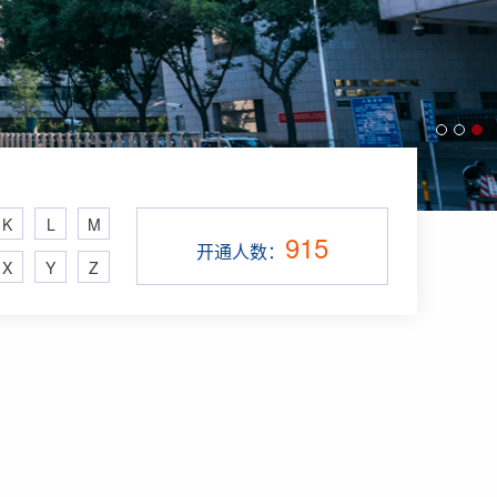
K
L
M
915
开通人数：
X
Y
Z