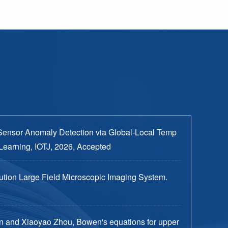
Sensor Anomaly Detection via Global-Local Temp
Learning, IOTJ, 2026, Accepted
tion Large Field Microscopic Imaging System.
n and Xiaoyao Zhou, Bowen's equations for upper