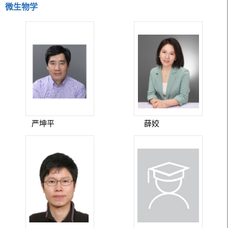
微生物学
严坤平
薛姣